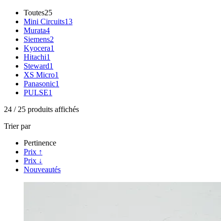
Toutes
25
Mini Circuits
13
Murata
4
Siemens
2
Kyocera
1
Hitachi
1
Steward
1
XS Micro
1
Panasonic
1
PULSE
1
24
/
25
produits affichés
Trier par
Pertinence
Prix ↑
Prix ↓
Nouveautés