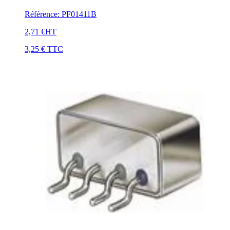
Référence
:
PF01411B
2,71 €
HT
3,25 €
TTC