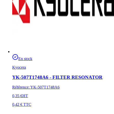
En stock
Kyocera
YK-507T1748A6 - FILTER RESONATOR
Référence
:
YK-507T1748A6
0,35 €
HT
0,42 €
TTC