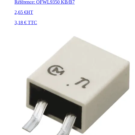
Référence
:
OFWL9350 KB/B7
2,65 €
HT
3,18 €
TTC