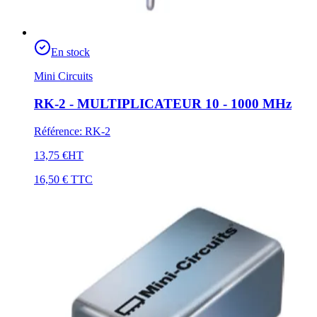
En stock
Mini Circuits
RK-2 - MULTIPLICATEUR 10 - 1000 MHz
Référence
:
RK-2
13,75 €
HT
16,50 €
TTC