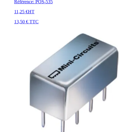
Référence
:
POS-535
11,25 €
HT
13,50 €
TTC