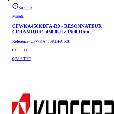
En stock
Murata
CFWKA450KDFA-R0 - RESONNATEUR
CERAMIQUE, 450.0kHz 1500 Ohm
Référence
:
CFWKA450KDFA-R0
0,65 €
HT
0,78 €
TTC