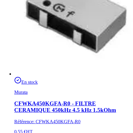
En stock
Murata
CFWKA450KGFA-R0 - FILTRE
CERAMIQUE 450kHz 4.5 kHz 1.5kOhm
Référence
:
CFWKA450KGFA-R0
0,55 €
HT