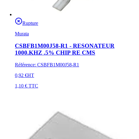
Rupture
Murata
CSBFB1M00J58-R1 - RESONATEUR
1000.KHZ .5% CHIP RE CMS
Référence
:
CSBFB1M00J58-R1
0,92 €
HT
1,10 €
TTC