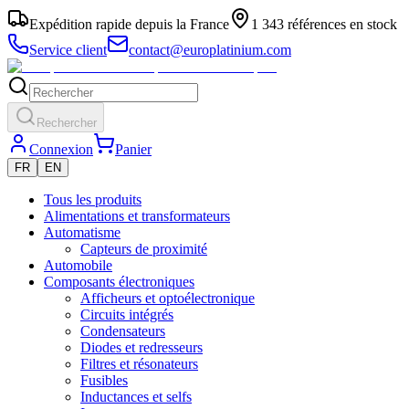
Expédition rapide depuis la France
1 343 références en stock
Service client
contact@europlatinium.com
Rechercher
Connexion
Panier
FR
EN
Tous les produits
Alimentations et transformateurs
Automatisme
Capteurs de proximité
Automobile
Composants électroniques
Afficheurs et optoélectronique
Circuits intégrés
Condensateurs
Diodes et redresseurs
Filtres et résonateurs
Fusibles
Inductances et selfs