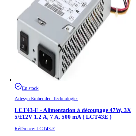
En stock
Artesyn Embedded Technologies
LCT43-E - Alimentation à découpage 47W, 3X
5/±12V 1.2 A, 7 A, 500 mA ( LCT43E )
Référence
:
LCT43-E