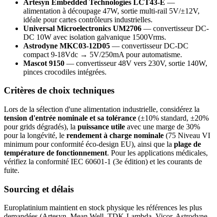
Artesyn Embedded Technologies LCT43-E
—
alimentation à découpage 47W, sortie multi-rail 5V/±12V,
idéale pour cartes contrôleurs industrielles.
Universal Microelectronics UM2706
— convertisseur DC-
DC 10W avec isolation galvanique 1500Vrms.
Astrodyne MKC03-12D05
— convertisseur DC-DC
compact 9-18Vdc → 5V/250mA pour automatisme.
Mascot 9150
— convertisseur 48V vers 230V, sortie 140W,
pinces crocodiles intégrées.
Critères de choix techniques
Lors de la sélection d'une alimentation industrielle, considérez la
tension d'entrée nominale et sa tolérance
(±10% standard, ±20%
pour grids dégradés), la
puissance utile
avec une marge de 30%
pour la longévité, le
rendement à charge nominale
(75 Niveau VI
minimum pour conformité éco-design EU), ainsi que la
plage de
température de fonctionnement
. Pour les applications médicales,
vérifiez la conformité IEC 60601-1 (3e édition) et les courants de
fuite.
Sourcing et délais
Europlatinium maintient en stock physique les références les plus
demandées (Artesyn, Mean Well, TDK-Lambda, Vicor, Astrodyne,