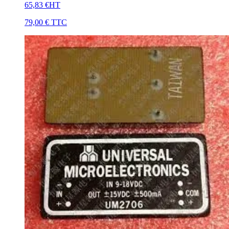
65,83 €
HT
79,00 €
TTC