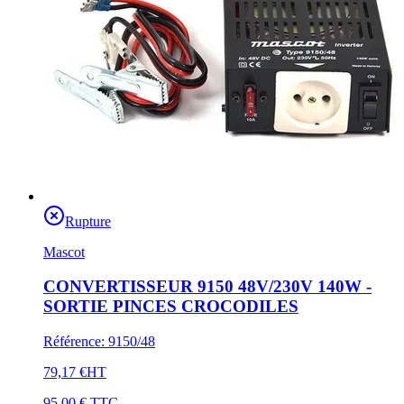
Rupture
Mascot
CONVERTISSEUR 9150 48V/230V 140W -
SORTIE PINCES CROCODILES
Référence
:
9150/48
79,17 €
HT
95,00 €
TTC