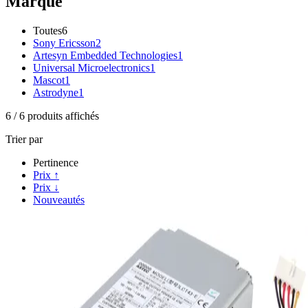
Marque
Toutes
6
Sony Ericsson
2
Artesyn Embedded Technologies
1
Universal Microelectronics
1
Mascot
1
Astrodyne
1
6
/
6
produits affichés
Trier par
Pertinence
Prix ↑
Prix ↓
Nouveautés