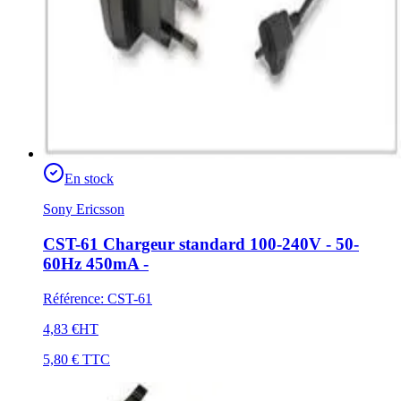
En stock
Sony Ericsson
CST-61 Chargeur standard 100-240V - 50-
60Hz 450mA -
Référence
:
CST-61
4,83 €
HT
5,80 €
TTC