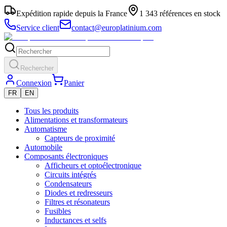
Expédition rapide depuis la France
1 343 références en stock
Service client
contact@europlatinium.com
Rechercher
Connexion
Panier
FR
EN
Tous les produits
Alimentations et transformateurs
Automatisme
Capteurs de proximité
Automobile
Composants électroniques
Afficheurs et optoélectronique
Circuits intégrés
Condensateurs
Diodes et redresseurs
Filtres et résonateurs
Fusibles
Inductances et selfs