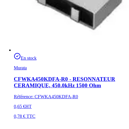
En stock
Murata
CFWKA450KDFA-R0 - RESONNATEUR
CERAMIQUE, 450.0kHz 1500 Ohm
Référence
:
CFWKA450KDFA-R0
0,65 €
HT
0,78 €
TTC