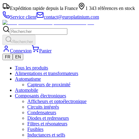
Expédition rapide depuis la France
1 343 références en stock
Service client
contact@europlatinium.com
Rechercher
Connexion
Panier
FR
EN
Tous les produits
Alimentations et transformateurs
Automatisme
Capteurs de proximité
Automobile
Composants électroniques
Afficheurs et optoélectronique
Circuits intégrés
Condensateurs
Diodes et redresseurs
Filtres et résonateurs
Fusibles
Inductances et selfs