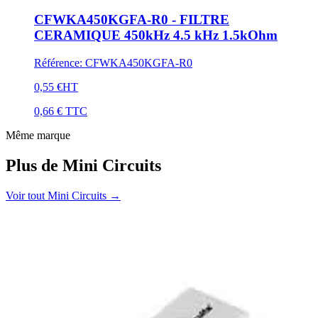
CFWKA450KGFA-R0 - FILTRE
CERAMIQUE 450kHz 4.5 kHz 1.5kOhm
Référence
:
CFWKA450KGFA-R0
0,55 €
HT
0,66 €
TTC
Même marque
Plus de Mini Circuits
Voir tout Mini Circuits
→