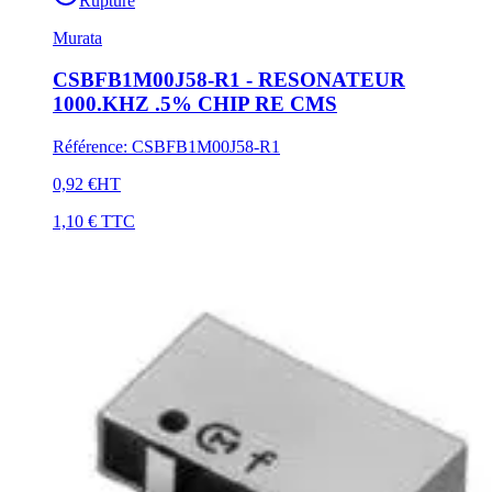
Rupture
Murata
CSBFB1M00J58-R1 - RESONATEUR
1000.KHZ .5% CHIP RE CMS
Référence
:
CSBFB1M00J58-R1
0,92 €
HT
1,10 €
TTC