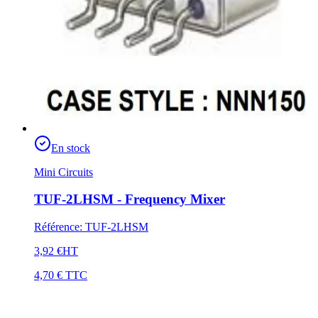
En stock
Mini Circuits
TUF-2LHSM - Frequency Mixer
Référence
:
TUF-2LHSM
3,92 €
HT
4,70 €
TTC