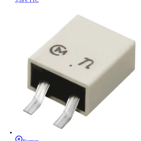
3,18 €
TTC