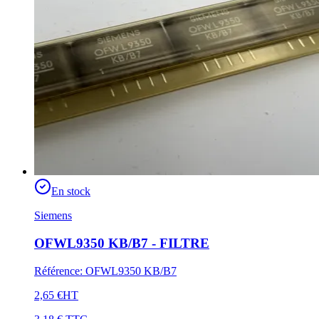
En stock
Siemens
OFWL9350 KB/B7 - FILTRE
Référence
:
OFWL9350 KB/B7
2,65 €
HT