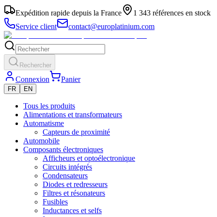
Expédition rapide depuis la France
1 343 références en stock
Service client
contact@europlatinium.com
Rechercher
Connexion
Panier
FR
EN
Tous les produits
Alimentations et transformateurs
Automatisme
Capteurs de proximité
Automobile
Composants électroniques
Afficheurs et optoélectronique
Circuits intégrés
Condensateurs
Diodes et redresseurs
Filtres et résonateurs
Fusibles
Inductances et selfs