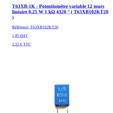
T63XB-1K - Potentiomètre variable 12 tours
linéaire 0.25 W 1 kΩ 4320 ° ( T63XB102KT20
)
Référence
:
T63XB102KT20
1,85 €
HT
2,22 €
TTC