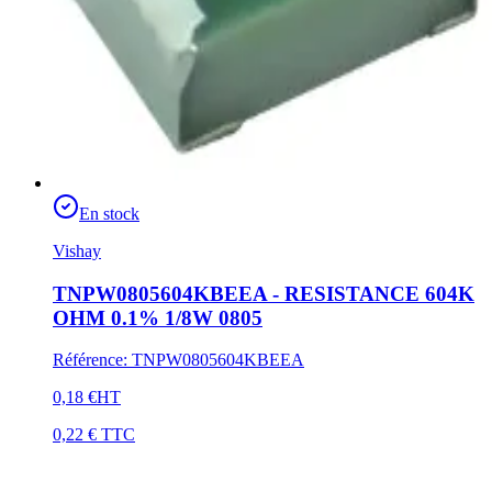
En stock
Vishay
TNPW0805604KBEEA - RESISTANCE 604K
OHM 0.1% 1/8W 0805
Référence
:
TNPW0805604KBEEA
0,18 €
HT
0,22 €
TTC