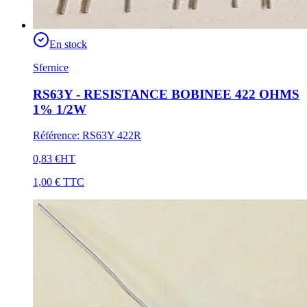
En stock
Sfernice
RS63Y - RESISTANCE BOBINEE 422 OHMS
1% 1/2W
Référence
:
RS63Y 422R
0,83 €
HT
1,00 €
TTC