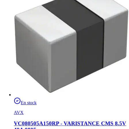
En stock
AVX
VC080505A150RP - VARISTANCE CMS 8.5V