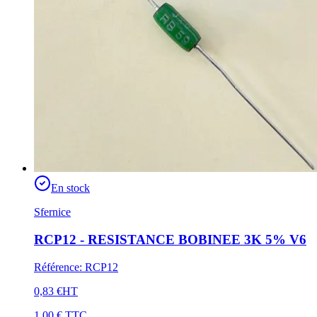
En stock
Sfernice
RCP12 - RESISTANCE BOBINEE 3K 5% V6
Référence
:
RCP12
0,83 €
HT
1,00 €
TTC