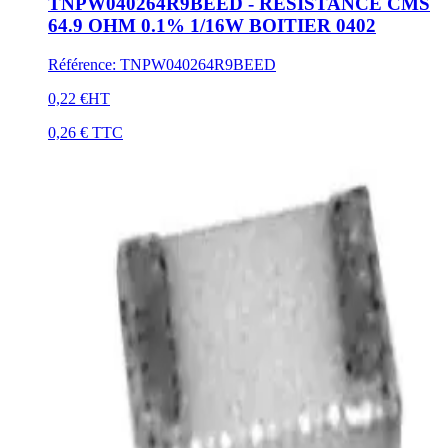
TNPW040264R9BEED - RESISTANCE CMS
64.9 OHM 0.1% 1/16W BOITIER 0402
Référence
:
TNPW040264R9BEED
0,22 €
HT
0,26 €
TTC