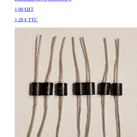
1,00 €
HT
1,20 €
TTC