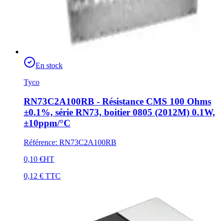
En stock
Tyco
RN73C2A100RB - Résistance CMS 100 Ohms
±0.1%, série RN73, boitier 0805 (2012M) 0.1W,
±10ppm/°C
Référence
:
RN73C2A100RB
0,10 €
HT
0,12 €
TTC