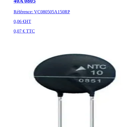
40A 0805
Référence
:
VC080505A150RP
0,06 €
HT
0,07 €
TTC