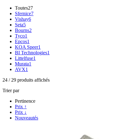
Toutes
27
Sfernice
7
Vishay
6
Seta
5
Bourns
2
Tyco
1
Epcos
1
KOA Speer
1
BI Technologies
1
Littelfuse
1
Murata
1
AVX
1
24
/
29
produits affichés
Trier par
Pertinence
Prix ↑
Prix ↓
Nouveautés