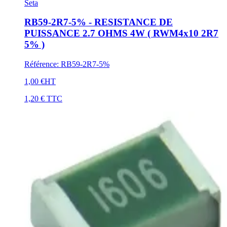
Seta
RB59-2R7-5% - RESISTANCE DE
PUISSANCE 2.7 OHMS 4W ( RWM4x10 2R7
5% )
Référence
:
RB59-2R7-5%
1,00 €
HT
1,20 €
TTC