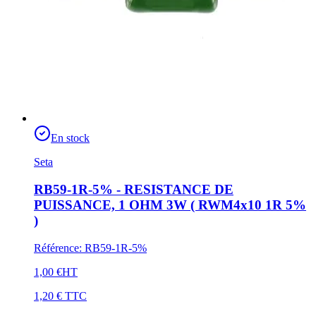
En stock
Seta
RB59-1R-5% - RESISTANCE DE
PUISSANCE, 1 OHM 3W ( RWM4x10 1R 5%
)
Référence
:
RB59-1R-5%
1,00 €
HT
1,20 €
TTC