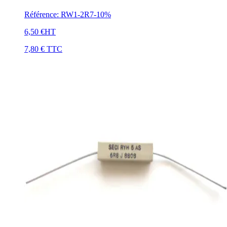
Référence
:
RW1-2R7-10%
6,50 €
HT
7,80 €
TTC