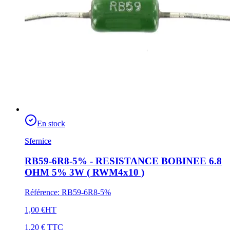
En stock
Sfernice
RB59-6R8-5% - RESISTANCE BOBINEE 6.8
OHM 5% 3W ( RWM4x10 )
Référence
:
RB59-6R8-5%
1,00 €
HT
1,20 €
TTC