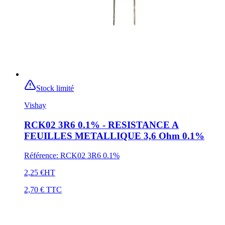
Stock limité
Vishay
RCK02 3R6 0.1% - RESISTANCE A
FEUILLES METALLIQUE 3,6 Ohm 0.1%
Référence
:
RCK02 3R6 0.1%
2,25 €
HT
2,70 €
TTC