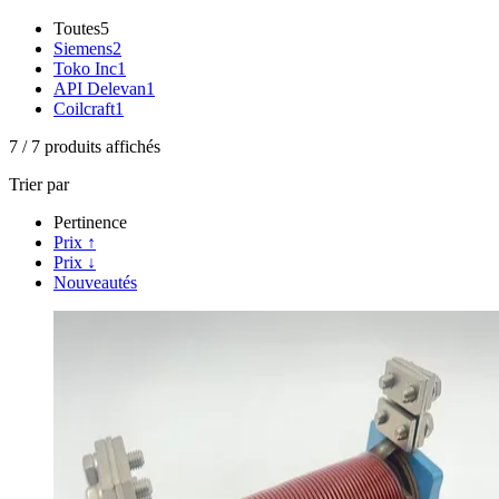
Toutes
5
Siemens
2
Toko Inc
1
API Delevan
1
Coilcraft
1
7
/
7
produits affichés
Trier par
Pertinence
Prix ↑
Prix ↓
Nouveautés