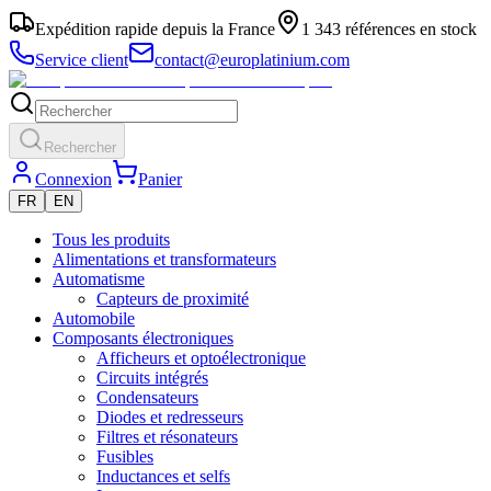
Expédition rapide depuis la France
1 343 références en stock
Service client
contact@europlatinium.com
Rechercher
Connexion
Panier
FR
EN
Tous les produits
Alimentations et transformateurs
Automatisme
Capteurs de proximité
Automobile
Composants électroniques
Afficheurs et optoélectronique
Circuits intégrés
Condensateurs
Diodes et redresseurs
Filtres et résonateurs
Fusibles
Inductances et selfs