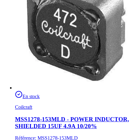
En stock
Coilcraft
MSS1278-153MLD - POWER INDUCTOR,
SHIELDED 15UF 4.9A 10/20%
Référence
:
MSS1278-153MLD