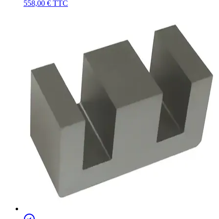
558,00 €
TTC