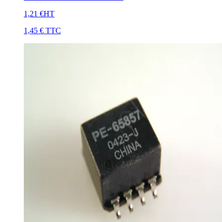
1,21 €
HT
1,45 €
TTC