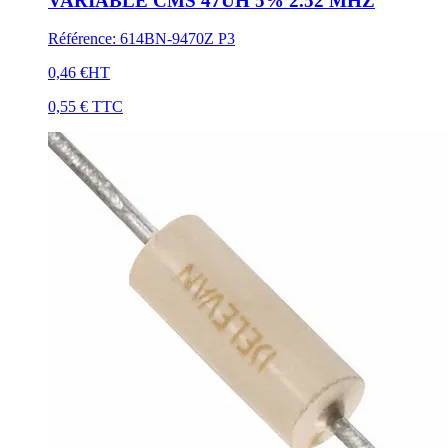
VARIABLE CMS 47UH 5% 2.52 MHZ
Référence
:
614BN-9470Z P3
0,46 €
HT
0,55 €
TTC