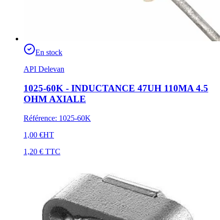
En stock
API Delevan
1025-60K - INDUCTANCE 47UH 110MA 4.5
OHM AXIALE
Référence
:
1025-60K
1,00 €
HT
1,20 €
TTC