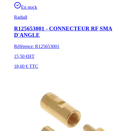
En stock
Radiall
R125653001 - CONNECTEUR RF SMA
D'ANGLE
Référence
:
R125653001
15,50 €
HT
18,60 €
TTC