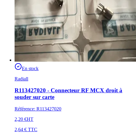
En stock
Radiall
R113427020 - Connecteur RF MCX droit à
souder sur carte
Référence
:
R113427020
2,20 €
HT
2,64 €
TTC