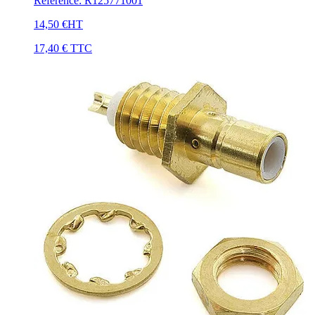
Référence
:
R125771001
14,50 €
HT
17,40 €
TTC