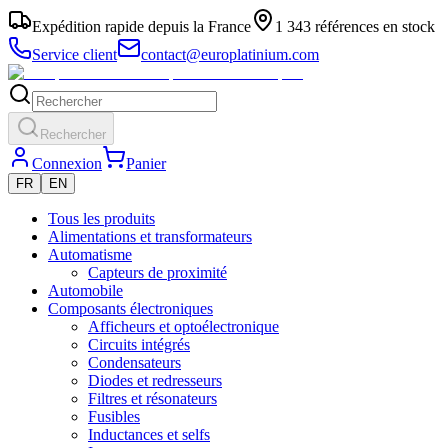
Expédition rapide depuis la France
1 343 références en stock
Service client
contact@europlatinium.com
Rechercher
Connexion
Panier
FR
EN
Tous les produits
Alimentations et transformateurs
Automatisme
Capteurs de proximité
Automobile
Composants électroniques
Afficheurs et optoélectronique
Circuits intégrés
Condensateurs
Diodes et redresseurs
Filtres et résonateurs
Fusibles
Inductances et selfs