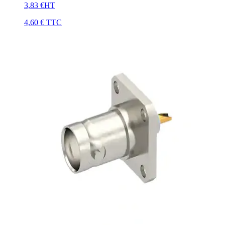
3,83 €
HT
4,60 €
TTC