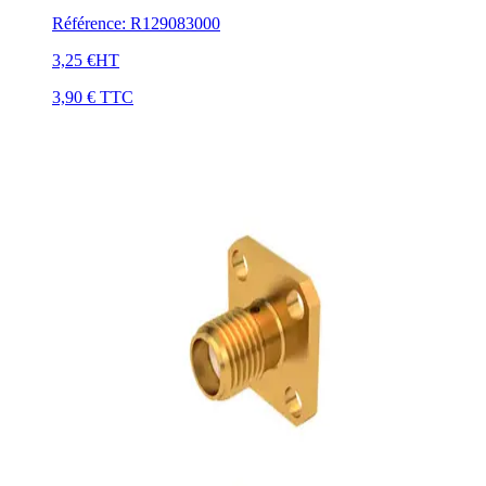
Référence
:
R129083000
3,25 €
HT
3,90 €
TTC