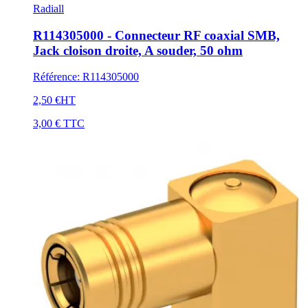
Radiall
R114305000 - Connecteur RF coaxial SMB,
Jack cloison droite, A souder, 50 ohm
Référence
:
R114305000
2,50 €
HT
3,00 €
TTC