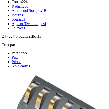
Toutes
226
Radiall
203
Amphenol Socapex
19
Bourns
1
Souriau
1
Agilent Technologies
1
Televes
1
24
/
227
produits affichés
Trier par
Pertinence
Prix ↑
Prix ↓
Nouveautés