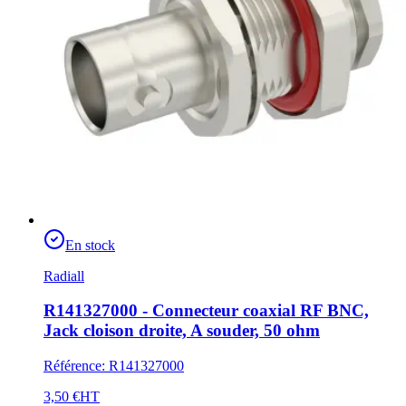
En stock
Radiall
R141327000 - Connecteur coaxial RF BNC,
Jack cloison droite, A souder, 50 ohm
Référence
:
R141327000
3,50 €
HT