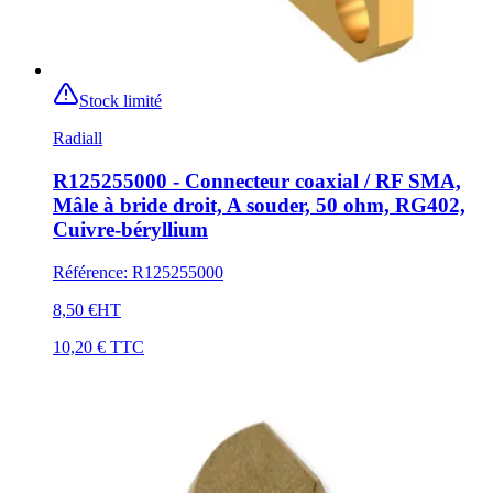
Stock limité
Radiall
R125255000 - Connecteur coaxial / RF SMA,
Mâle à bride droit, A souder, 50 ohm, RG402,
Cuivre-béryllium
Référence
:
R125255000
8,50 €
HT
10,20 €
TTC