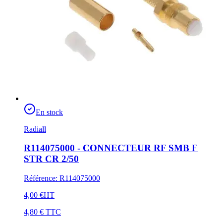
En stock
Radiall
R114075000 - CONNECTEUR RF SMB F
STR CR 2/50
Référence
:
R114075000
4,00 €
HT
4,80 €
TTC