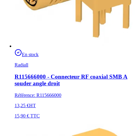
En stock
Radiall
R115666000 - Connecteur RF coaxial SMB A
souder angle droit
Référence
:
R115666000
13,25 €
HT
15,90 €
TTC