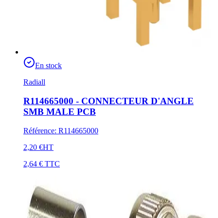
En stock
Radiall
R114665000 - CONNECTEUR D'ANGLE
SMB MALE PCB
Référence
:
R114665000
2,20 €
HT
2,64 €
TTC