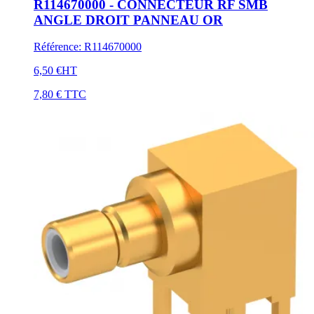
R114670000 - CONNECTEUR RF SMB
ANGLE DROIT PANNEAU OR
Référence
:
R114670000
6,50 €
HT
7,80 €
TTC