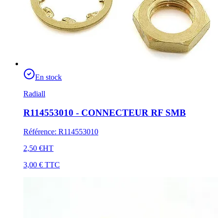
En stock
Radiall
R114553010 - CONNECTEUR RF SMB
Référence
:
R114553010
2,50 €
HT
3,00 €
TTC