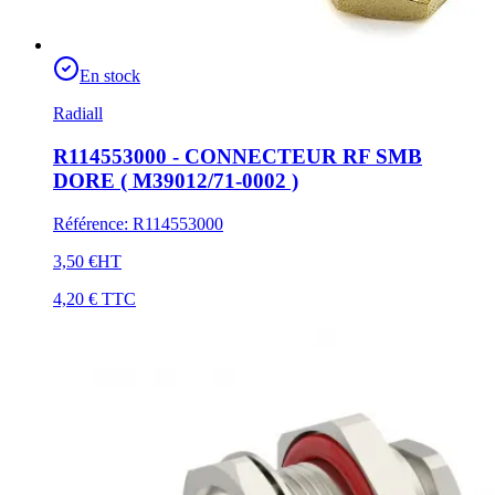
En stock
Radiall
R114553000 - CONNECTEUR RF SMB
DORE ( M39012/71-0002 )
Référence
:
R114553000
3,50 €
HT
4,20 €
TTC