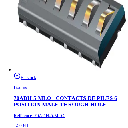
En stock
Bourns
70ADH-5-MLO - CONTACTS DE PILES 6
POSITION MALE THROUGH-HOLE
Référence
:
70ADH-5-MLO
1,50 €
HT