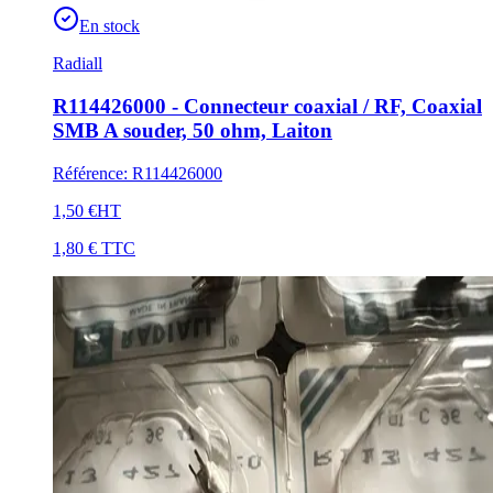
En stock
Radiall
R114426000 - Connecteur coaxial / RF, Coaxial
SMB A souder, 50 ohm, Laiton
Référence
:
R114426000
1,50 €
HT
1,80 €
TTC