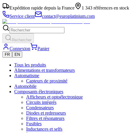
Expédition rapide depuis la France
1 343 références en stock
Service client
contact@europlatinium.com
Rechercher
Connexion
Panier
FR
EN
Tous les produits
Alimentations et transformateurs
Automatisme
Capteurs de proximité
Automobile
Composants électroniques
Afficheurs et optoélectronique
Circuits intégrés
Condensateurs
Diodes et redresseurs
Filtres et résonateurs
Fusibles
Inductances et selfs