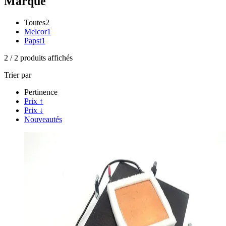
Marque
Toutes
2
Melcor
1
Papst
1
2
/
2
produits affichés
Trier par
Pertinence
Prix ↑
Prix ↓
Nouveautés