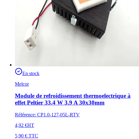
En stock
Melcor
Module de refroidissement thermoelectrique à
effet Peltier 33.4 W 3.9 A 30x30mm
Référence
:
CP1.0-127-05L-RTV
4,92 €
HT
5,90 €
TTC