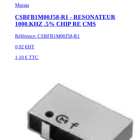
Murata
CSBFB1M00J58-R1 - RESONATEUR
1000.KHZ .5% CHIP RE CMS
Référence
:
CSBFB1M00J58-R1
0,92 €
HT
1,10 €
TTC