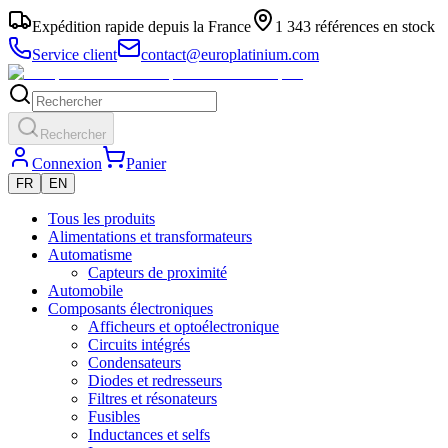
Expédition rapide depuis la France
1 343 références en stock
Service client
contact@europlatinium.com
Rechercher
Connexion
Panier
FR
EN
Tous les produits
Alimentations et transformateurs
Automatisme
Capteurs de proximité
Automobile
Composants électroniques
Afficheurs et optoélectronique
Circuits intégrés
Condensateurs
Diodes et redresseurs
Filtres et résonateurs
Fusibles
Inductances et selfs