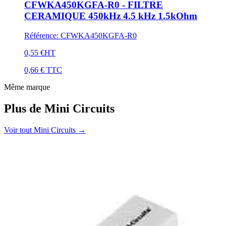
CFWKA450KGFA-R0 - FILTRE
CERAMIQUE 450kHz 4.5 kHz 1.5kOhm
Référence
:
CFWKA450KGFA-R0
0,55 €
HT
0,66 €
TTC
Même marque
Plus de Mini Circuits
Voir tout Mini Circuits
→