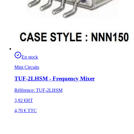
En stock
Mini Circuits
TUF-2LHSM - Frequency Mixer
Référence
:
TUF-2LHSM
3,92 €
HT
4,70 €
TTC