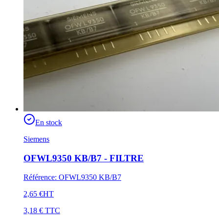
En stock
Siemens
OFWL9350 KB/B7 - FILTRE
Référence
:
OFWL9350 KB/B7
2,65 €
HT
3,18 €
TTC