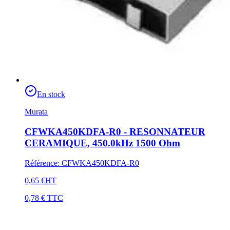
En stock
Murata
CFWKA450KDFA-R0 - RESONNATEUR
CERAMIQUE, 450.0kHz 1500 Ohm
Référence
:
CFWKA450KDFA-R0
0,65 €
HT
0,78 €
TTC