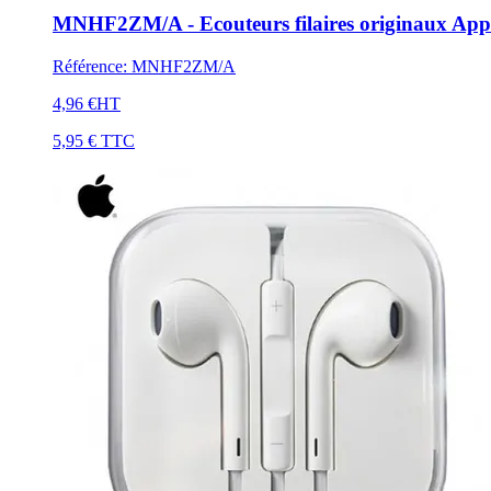
MNHF2ZM/A - Ecouteurs filaires originaux Appl
Référence
:
MNHF2ZM/A
4,96 €
HT
5,95 €
TTC