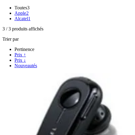
Toutes
3
Apple
2
Alcatel
1
3
/
3
produits affichés
Trier par
Pertinence
Prix ↑
Prix ↓
Nouveautés