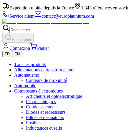
Expédition rapide depuis la France
1 343 références en stock
Service client
contact@europlatinium.com
Rechercher
Connexion
Panier
FR
EN
Tous les produits
Alimentations et transformateurs
Automatisme
Capteurs de proximité
Automobile
Composants électroniques
Afficheurs et optoélectronique
Circuits intégrés
Condensateurs
Diodes et redresseurs
Filtres et résonateurs
Fusibles
Inductances et selfs