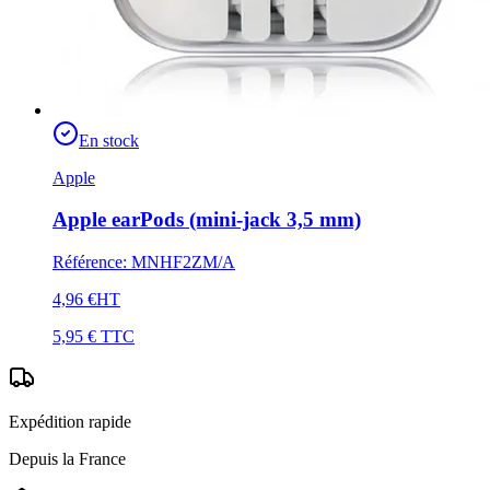
En stock
Apple
Apple earPods (mini-jack 3,5 mm)
Référence
:
MNHF2ZM/A
4,96 €
HT
5,95 €
TTC
Expédition rapide
Depuis la France