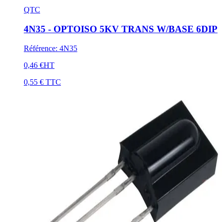
QTC
4N35 - OPTOISO 5KV TRANS W/BASE 6DIP
Référence
:
4N35
0,46 €
HT
0,55 €
TTC