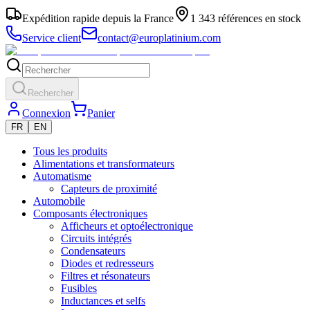
Expédition rapide depuis la France
1 343 références en stock
Service client
contact@europlatinium.com
Rechercher
Connexion
Panier
FR
EN
Tous les produits
Alimentations et transformateurs
Automatisme
Capteurs de proximité
Automobile
Composants électroniques
Afficheurs et optoélectronique
Circuits intégrés
Condensateurs
Diodes et redresseurs
Filtres et résonateurs
Fusibles
Inductances et selfs