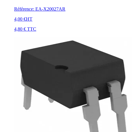
Référence
:
EA-X20027AR
4,00 €
HT
4,80 €
TTC