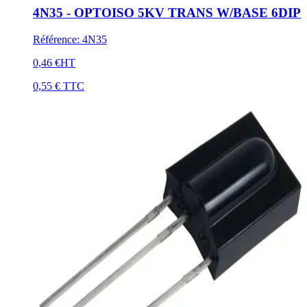
4N35 - OPTOISO 5KV TRANS W/BASE 6DIP
Référence
:
4N35
0,46 €
HT
0,55 €
TTC