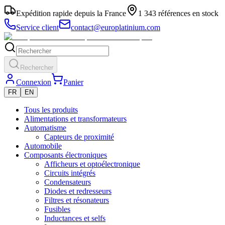
Expédition rapide depuis la France
1 343 références en stock
Service client
contact@europlatinium.com
Rechercher
Connexion
Panier
FR
EN
Tous les produits
Alimentations et transformateurs
Automatisme
Capteurs de proximité
Automobile
Composants électroniques
Afficheurs et optoélectronique
Circuits intégrés
Condensateurs
Diodes et redresseurs
Filtres et résonateurs
Fusibles
Inductances et selfs