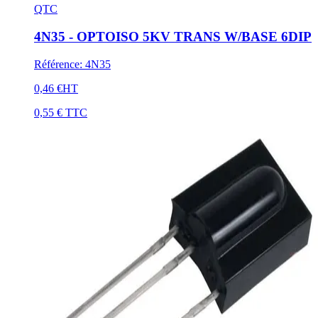
QTC
4N35 - OPTOISO 5KV TRANS W/BASE 6DIP
Référence
:
4N35
0,46 €
HT
0,55 €
TTC