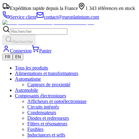
Expédition rapide depuis la France
1 343 références en stock
Service client
contact@europlatinium.com
Rechercher
Connexion
Panier
FR
EN
Tous les produits
Alimentations et transformateurs
Automatisme
Capteurs de proximité
Automobile
Composants électroniques
Afficheurs et optoélectronique
Circuits intégrés
Condensateurs
Diodes et redresseurs
Filtres et résonateurs
Fusibles
Inductances et selfs