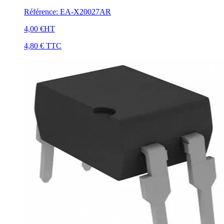
Référence
:
EA-X20027AR
4,00 €
HT
4,80 €
TTC