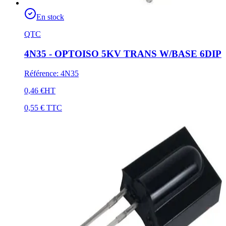
En stock
QTC
4N35 - OPTOISO 5KV TRANS W/BASE 6DIP
Référence
:
4N35
0,46 €
HT
0,55 €
TTC