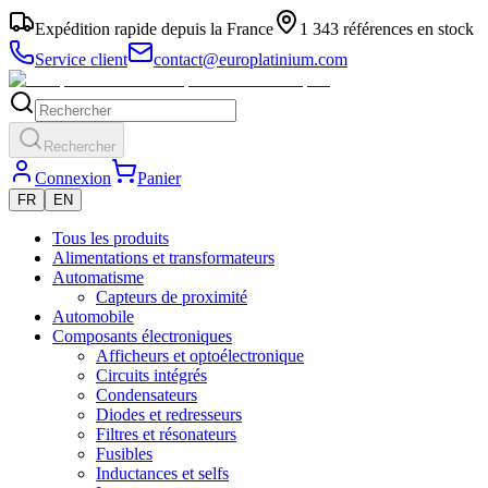
Expédition rapide depuis la France
1 343 références en stock
Service client
contact@europlatinium.com
Rechercher
Connexion
Panier
FR
EN
Tous les produits
Alimentations et transformateurs
Automatisme
Capteurs de proximité
Automobile
Composants électroniques
Afficheurs et optoélectronique
Circuits intégrés
Condensateurs
Diodes et redresseurs
Filtres et résonateurs
Fusibles
Inductances et selfs