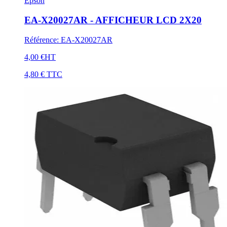
Epson
EA-X20027AR - AFFICHEUR LCD 2X20
Référence
:
EA-X20027AR
4,00 €
HT
4,80 €
TTC