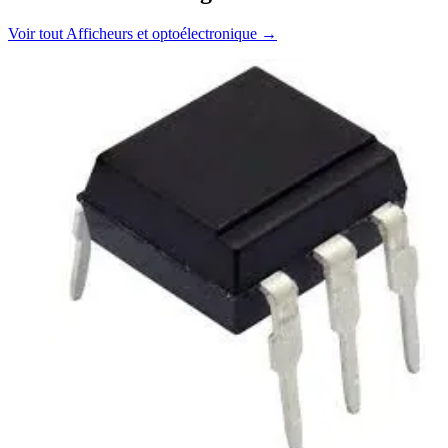
Voir tout
Afficheurs et optoélectronique
→