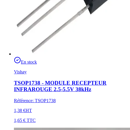
En stock
Vishay
TSOP1738 - MODULE RECEPTEUR
INFRAROUGE 2.5-5.5V 38kHz
Référence
:
TSOP1738
1,38 €
HT
1,65 €
TTC