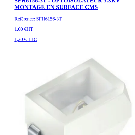
SFH6156-3T - OPTOISOLATEUR 5.3KV
MONTAGE EN SURFACE CMS
Référence
:
SFH6156-3T
1,00 €
HT
1,20 €
TTC