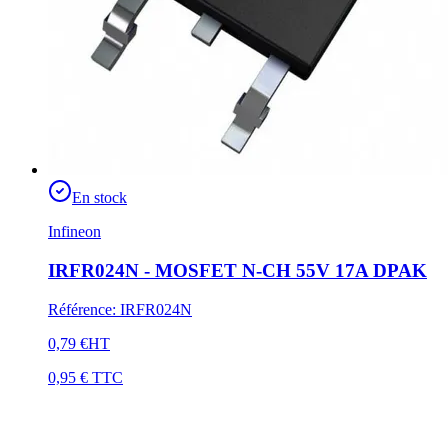
En stock
Infineon
IRFR024N - MOSFET N-CH 55V 17A DPAK
Référence
:
IRFR024N
0,79 €
HT
0,95 €
TTC