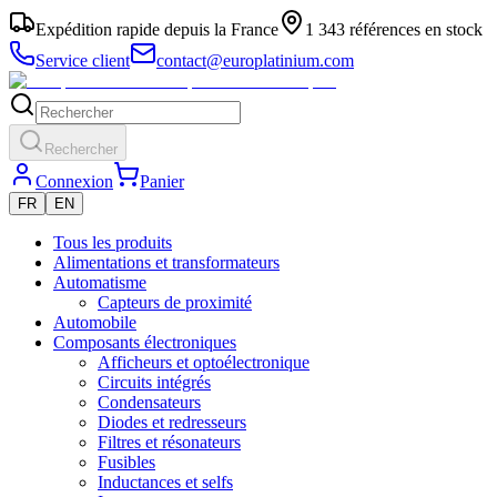
Expédition rapide depuis la France
1 343 références en stock
Service client
contact@europlatinium.com
Rechercher
Connexion
Panier
FR
EN
Tous les produits
Alimentations et transformateurs
Automatisme
Capteurs de proximité
Automobile
Composants électroniques
Afficheurs et optoélectronique
Circuits intégrés
Condensateurs
Diodes et redresseurs
Filtres et résonateurs
Fusibles
Inductances et selfs