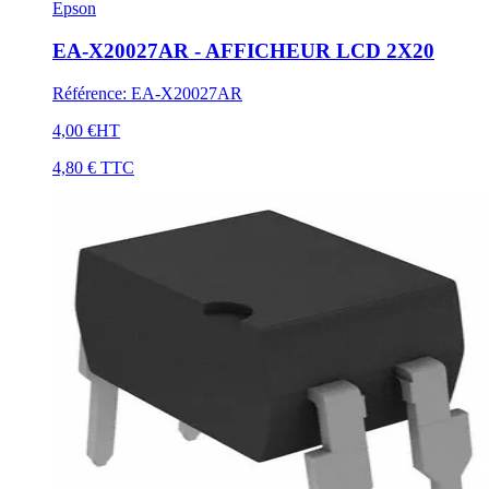
Epson
EA-X20027AR - AFFICHEUR LCD 2X20
Référence
:
EA-X20027AR
4,00 €
HT
4,80 €
TTC