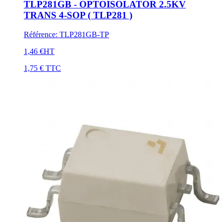
TLP281GB - OPTOISOLATOR 2.5KV
TRANS 4-SOP ( TLP281 )
Référence
:
TLP281GB-TP
1,46 €
HT
1,75 €
TTC