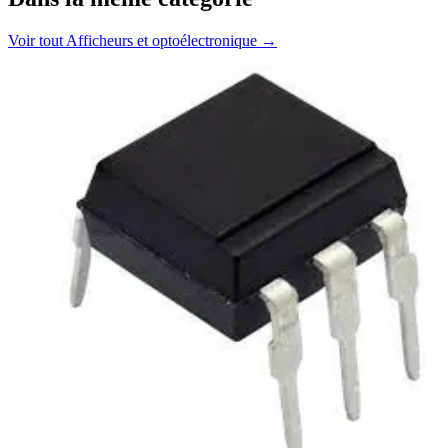
Voir tout
Afficheurs et optoélectronique
→