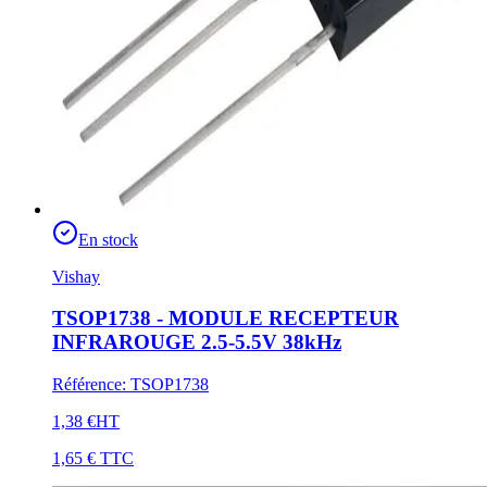
En stock
Vishay
TSOP1738 - MODULE RECEPTEUR
INFRAROUGE 2.5-5.5V 38kHz
Référence
:
TSOP1738
1,38 €
HT
1,65 €
TTC