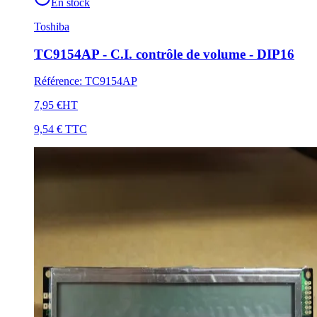
En stock
Toshiba
TC9154AP - C.I. contrôle de volume - DIP16
Référence
:
TC9154AP
7,95 €
HT
9,54 €
TTC