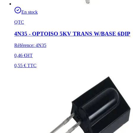
En stock
QTC
4N35 - OPTOISO 5KV TRANS W/BASE 6DIP
Référence
:
4N35
0,46 €
HT
0,55 €
TTC