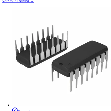
Voir tout Toshiba
→