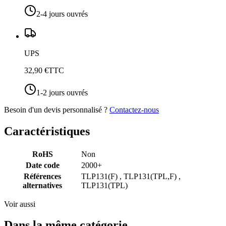
2-4 jours ouvrés
UPS
32,90 €
TTC
1-2 jours ouvrés
Besoin d'un devis personnalisé ?
Contactez-nous
Caractéristiques
RoHS
Non
Date code
2000+
Références
TLP131(F) , TLP131(TPL,F) ,
alternatives
TLP131(TPL)
Voir aussi
Dans la même catégorie