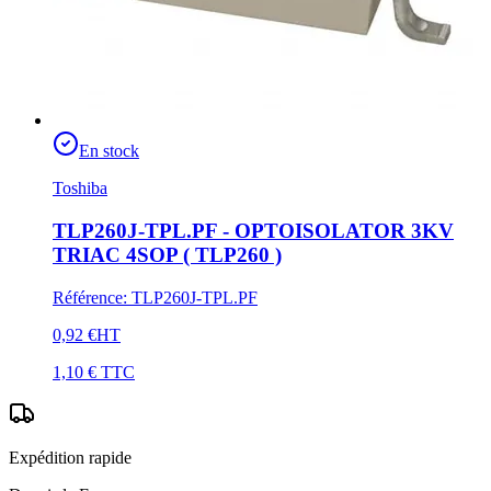
En stock
Toshiba
TLP260J-TPL.PF - OPTOISOLATOR 3KV
TRIAC 4SOP ( TLP260 )
Référence
:
TLP260J-TPL.PF
0,92 €
HT
1,10 €
TTC
Expédition rapide