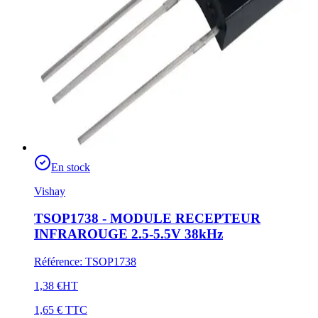
En stock
Vishay
TSOP1738 - MODULE RECEPTEUR
INFRAROUGE 2.5-5.5V 38kHz
Référence
:
TSOP1738
1,38 €
HT
1,65 €
TTC