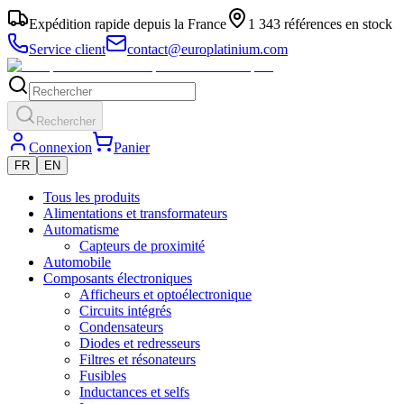
Expédition rapide depuis la France
1 343 références en stock
Service client
contact@europlatinium.com
Rechercher
Connexion
Panier
FR
EN
Tous les produits
Alimentations et transformateurs
Automatisme
Capteurs de proximité
Automobile
Composants électroniques
Afficheurs et optoélectronique
Circuits intégrés
Condensateurs
Diodes et redresseurs
Filtres et résonateurs
Fusibles
Inductances et selfs