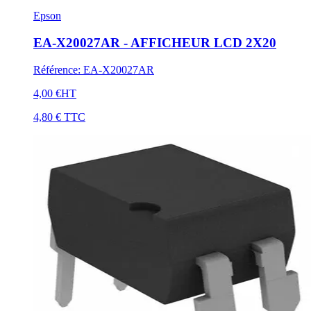
Epson
EA-X20027AR - AFFICHEUR LCD 2X20
Référence
:
EA-X20027AR
4,00 €
HT
4,80 €
TTC