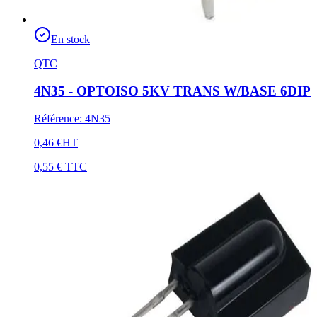
En stock
QTC
4N35 - OPTOISO 5KV TRANS W/BASE 6DIP
Référence
:
4N35
0,46 €
HT
0,55 €
TTC