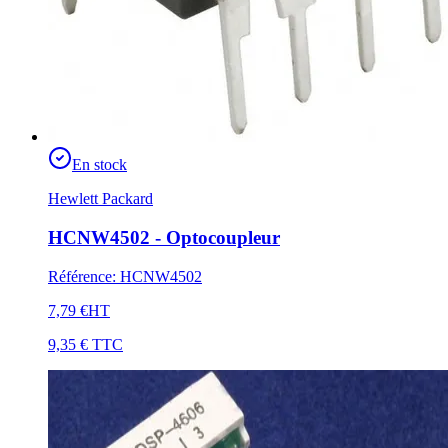
En stock
Hewlett Packard
HCNW4502 - Optocoupleur
Référence
:
HCNW4502
7,79 €
HT
9,35 €
TTC