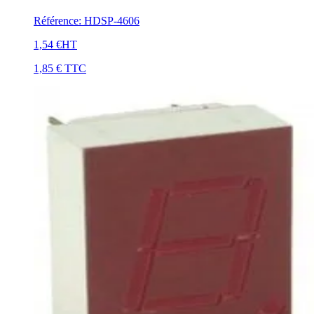
Référence
:
HDSP-4606
1,54 €
HT
1,85 €
TTC