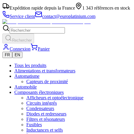
Expédition rapide depuis la France
1 343 références en stock
Service client
contact@europlatinium.com
Rechercher
Connexion
Panier
FR
EN
Tous les produits
Alimentations et transformateurs
Automatisme
Capteurs de proximité
Automobile
Composants électroniques
Afficheurs et optoélectronique
Circuits intégrés
Condensateurs
Diodes et redresseurs
Filtres et résonateurs
Fusibles
Inductances et selfs