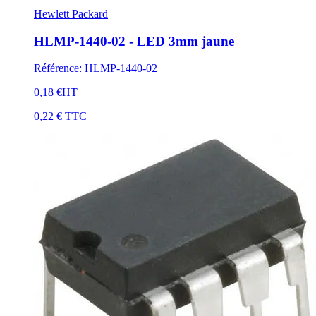
Hewlett Packard
HLMP-1440-02 - LED 3mm jaune
Référence
:
HLMP-1440-02
0,18 €
HT
0,22 €
TTC