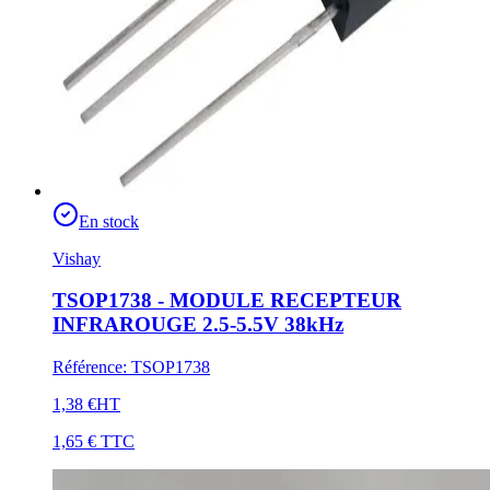
En stock
Vishay
TSOP1738 - MODULE RECEPTEUR
INFRAROUGE 2.5-5.5V 38kHz
Référence
:
TSOP1738
1,38 €
HT
1,65 €
TTC