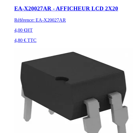
EA-X20027AR - AFFICHEUR LCD 2X20
Référence
:
EA-X20027AR
4,00 €
HT
4,80 €
TTC