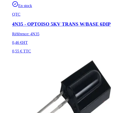
En stock
QTC
4N35 - OPTOISO 5KV TRANS W/BASE 6DIP
Référence
:
4N35
0,46 €
HT
0,55 €
TTC