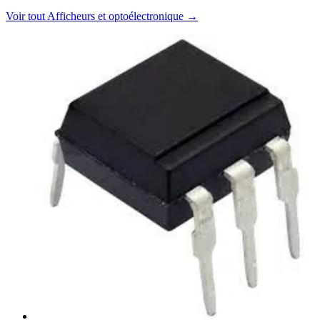
Voir tout
Afficheurs et optoélectronique
→