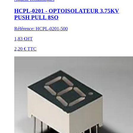
HCPL-0201 - OPTOISOLATEUR 3.75KV
PUSH PULL 8SO
Référence
:
HCPL-0201-500
1,83 €
HT
2,20 €
TTC