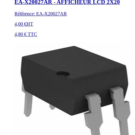
EA-X20027AR - AFFICHEUR LCD 2X20
Référence
:
EA-X20027AR
4,00 €
HT
4,80 €
TTC