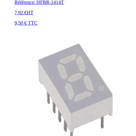
Référence
:
HFBR-1414T
7,92 €
HT
9,50 €
TTC