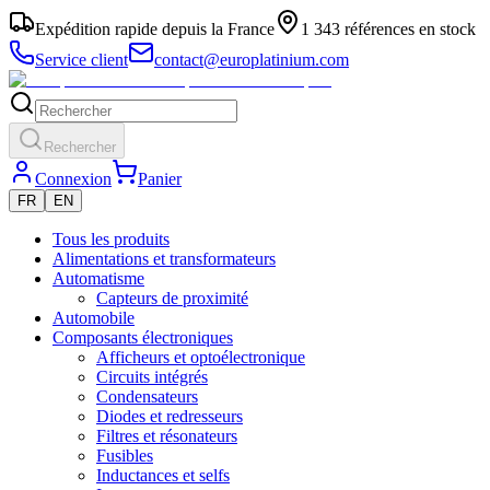
Expédition rapide depuis la France
1 343 références en stock
Service client
contact@europlatinium.com
Rechercher
Connexion
Panier
FR
EN
Tous les produits
Alimentations et transformateurs
Automatisme
Capteurs de proximité
Automobile
Composants électroniques
Afficheurs et optoélectronique
Circuits intégrés
Condensateurs
Diodes et redresseurs
Filtres et résonateurs
Fusibles
Inductances et selfs