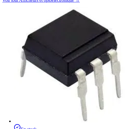
Voir tout
Afficheurs et optoélectronique
→