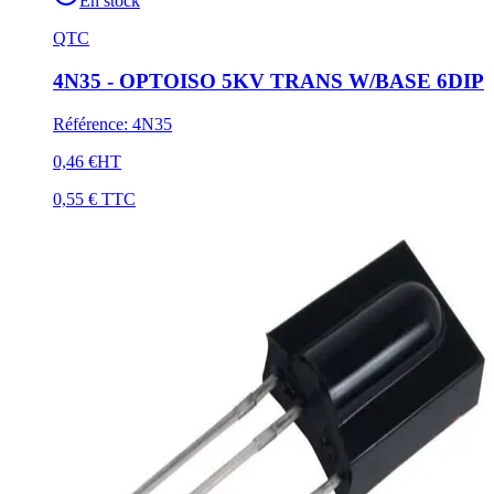
En stock
QTC
4N35 - OPTOISO 5KV TRANS W/BASE 6DIP
Référence
:
4N35
0,46 €
HT
0,55 €
TTC