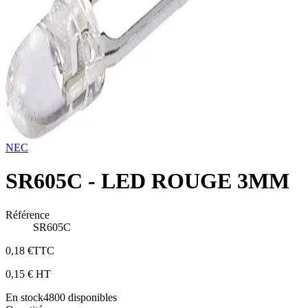
NEC
SR605C - LED ROUGE 3MM
Référence
SR605C
0,18 €
TTC
0,15 €
HT
En stock
4800
disponibles