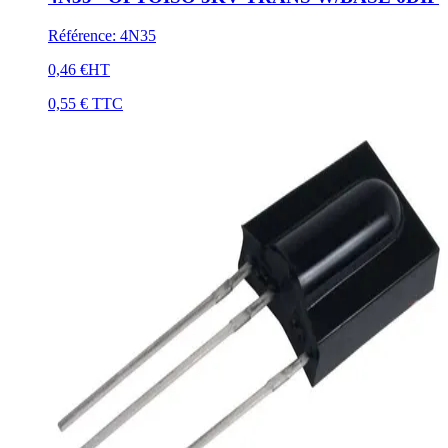
Référence
:
4N35
0,46 €
HT
0,55 €
TTC