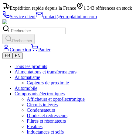
Expédition rapide depuis la France
1 343 références en stock
Service client
contact@europlatinium.com
Rechercher
Connexion
Panier
FR
EN
Tous les produits
Alimentations et transformateurs
Automatisme
Capteurs de proximité
Automobile
Composants électroniques
Afficheurs et optoélectronique
Circuits intégrés
Condensateurs
Diodes et redresseurs
Filtres et résonateurs
Fusibles
Inductances et selfs