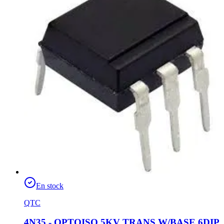
En stock
QTC
4N35 - OPTOISO 5KV TRANS W/BASE 6DIP