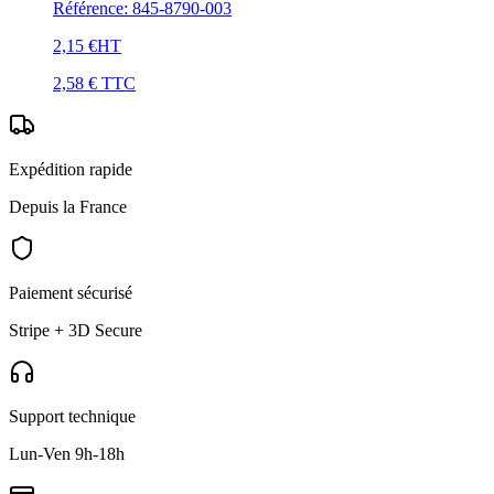
Référence
:
845-8790-003
2,15 €
HT
2,58 €
TTC
Expédition rapide
Depuis la France
Paiement sécurisé
Stripe + 3D Secure
Support technique
Lun-Ven 9h-18h