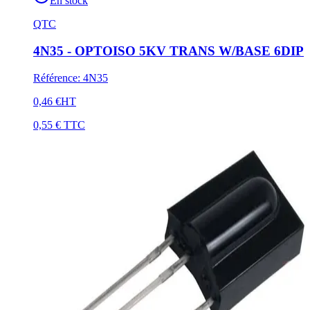
En stock
QTC
4N35 - OPTOISO 5KV TRANS W/BASE 6DIP
Référence
:
4N35
0,46 €
HT
0,55 €
TTC