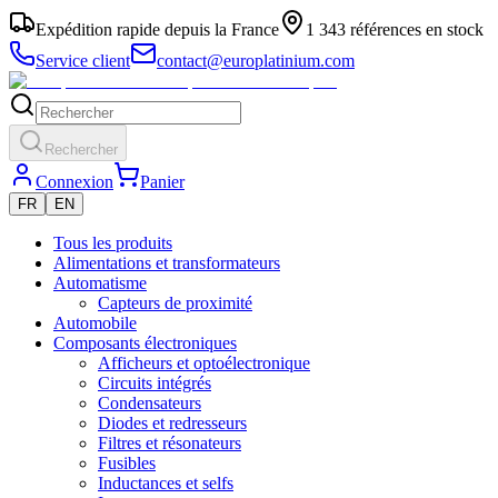
Expédition rapide depuis la France
1 343 références en stock
Service client
contact@europlatinium.com
Rechercher
Connexion
Panier
FR
EN
Tous les produits
Alimentations et transformateurs
Automatisme
Capteurs de proximité
Automobile
Composants électroniques
Afficheurs et optoélectronique
Circuits intégrés
Condensateurs
Diodes et redresseurs
Filtres et résonateurs
Fusibles
Inductances et selfs