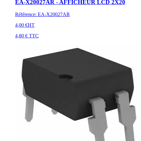
EA-X20027AR - AFFICHEUR LCD 2X20
Référence
:
EA-X20027AR
4,00 €
HT
4,80 €
TTC