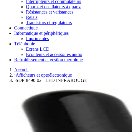
Interrupteurs et commutateurs
Quartz et oscillateurs à quartz
Résistances et varistances
Relais
Transistors et régulateurs
Connectique
Informatique et périphériques
Imprimantes
Téléphonie
Ecrans LCD
Ecouteurs et accessoires audio
Refroidissement et gestion thermique
Accueil
›
Afficheurs et optoélectronique
›
SDP-8490-02 - LED INFRAROUGE