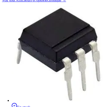
Voir tout
Afficheurs et optoélectronique
→