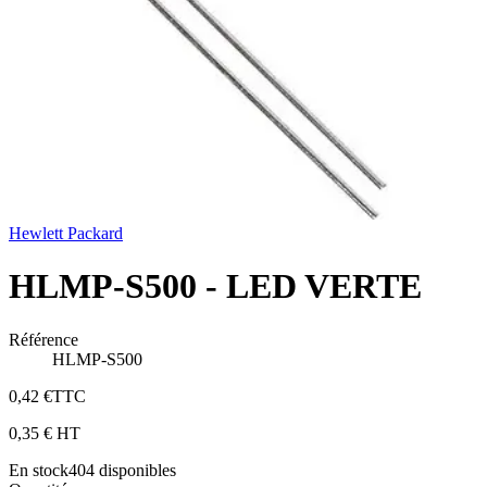
Hewlett Packard
HLMP-S500 - LED VERTE
Référence
HLMP-S500
0,42 €
TTC
0,35 €
HT
En stock
404
disponibles