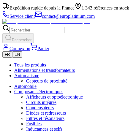
Expédition rapide depuis la France
1 343 références en stock
Service client
contact@europlatinium.com
Rechercher
Connexion
Panier
FR
EN
Tous les produits
Alimentations et transformateurs
Automatisme
Capteurs de proximité
Automobile
Composants électroniques
Afficheurs et optoélectronique
Circuits intégrés
Condensateurs
Diodes et redresseurs
Filtres et résonateurs
Fusibles
Inductances et selfs