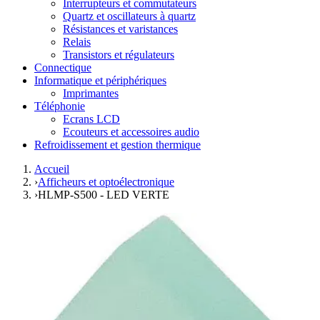
Interrupteurs et commutateurs
Quartz et oscillateurs à quartz
Résistances et varistances
Relais
Transistors et régulateurs
Connectique
Informatique et périphériques
Imprimantes
Téléphonie
Ecrans LCD
Ecouteurs et accessoires audio
Refroidissement et gestion thermique
Accueil
›
Afficheurs et optoélectronique
›
HLMP-S500 - LED VERTE