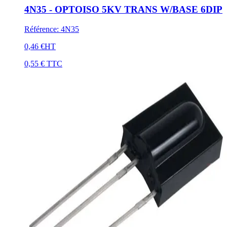
4N35 - OPTOISO 5KV TRANS W/BASE 6DIP
Référence
:
4N35
0,46 €
HT
0,55 €
TTC