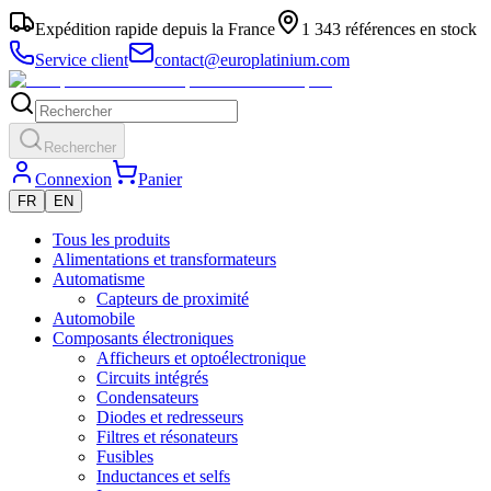
Expédition rapide depuis la France
1 343 références en stock
Service client
contact@europlatinium.com
Rechercher
Connexion
Panier
FR
EN
Tous les produits
Alimentations et transformateurs
Automatisme
Capteurs de proximité
Automobile
Composants électroniques
Afficheurs et optoélectronique
Circuits intégrés
Condensateurs
Diodes et redresseurs
Filtres et résonateurs
Fusibles
Inductances et selfs