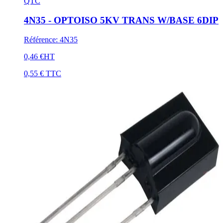
QTC
4N35 - OPTOISO 5KV TRANS W/BASE 6DIP
Référence
:
4N35
0,46 €
HT
0,55 €
TTC