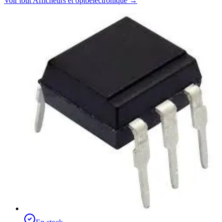
Voir tout
Afficheurs et optoélectronique
→