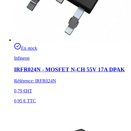
En stock
Infineon
IRFR024N - MOSFET N-CH 55V 17A DPAK
Référence
:
IRFR024N
0,79 €
HT
0,95 €
TTC