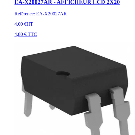
EA-X20027AR - AFFICHEUR LCD 2X20
Référence
:
EA-X20027AR
4,00 €
HT
4,80 €
TTC