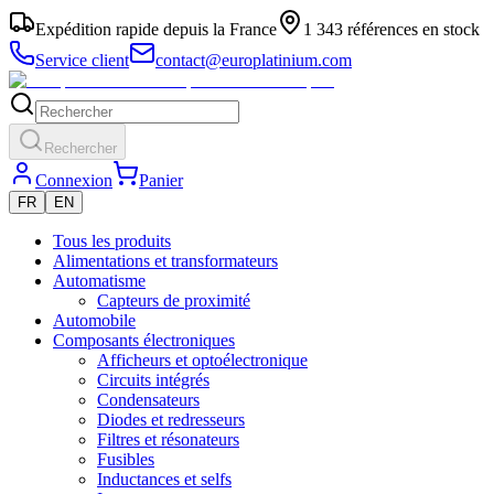
Expédition rapide depuis la France
1 343 références en stock
Service client
contact@europlatinium.com
Rechercher
Connexion
Panier
FR
EN
Tous les produits
Alimentations et transformateurs
Automatisme
Capteurs de proximité
Automobile
Composants électroniques
Afficheurs et optoélectronique
Circuits intégrés
Condensateurs
Diodes et redresseurs
Filtres et résonateurs
Fusibles
Inductances et selfs