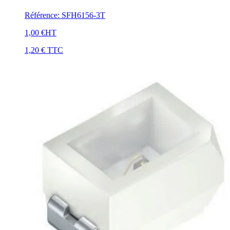
Référence
:
SFH6156-3T
1,00 €
HT
1,20 €
TTC