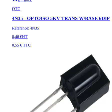
En stock
QTC
4N35 - OPTOISO 5KV TRANS W/BASE 6DIP
Référence
:
4N35
0,46 €
HT
0,55 €
TTC