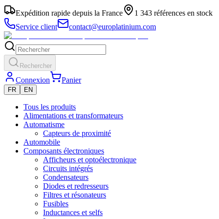
Expédition rapide depuis la France
1 343 références en stock
Service client
contact@europlatinium.com
Rechercher
Connexion
Panier
FR
EN
Tous les produits
Alimentations et transformateurs
Automatisme
Capteurs de proximité
Automobile
Composants électroniques
Afficheurs et optoélectronique
Circuits intégrés
Condensateurs
Diodes et redresseurs
Filtres et résonateurs
Fusibles
Inductances et selfs