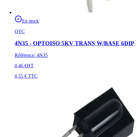
En stock
QTC
4N35 - OPTOISO 5KV TRANS W/BASE 6DIP
Référence
:
4N35
0,46 €
HT
0,55 €
TTC