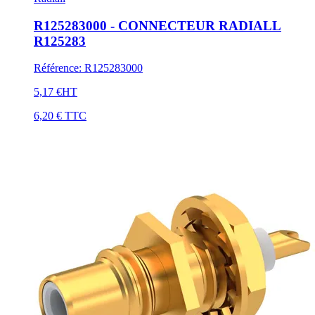
R125283000 - CONNECTEUR RADIALL
R125283
Référence
:
R125283000
5,17 €
HT
6,20 €
TTC