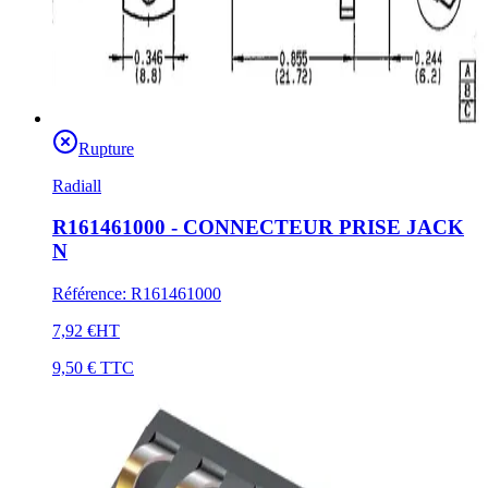
Rupture
Radiall
R161461000 - CONNECTEUR PRISE JACK
N
Référence
:
R161461000
7,92 €
HT
9,50 €
TTC