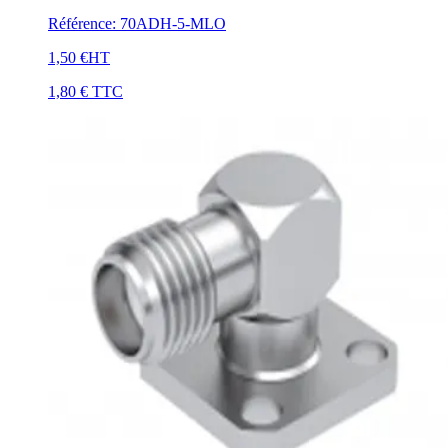
Référence
:
70ADH-5-MLO
1,50 €
HT
1,80 €
TTC