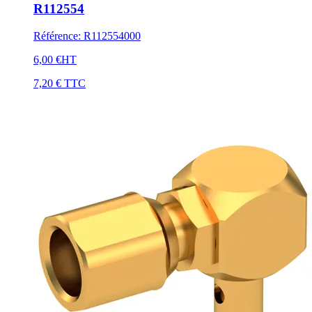
R112554
Référence
:
R112554000
6,00 €
HT
7,20 €
TTC