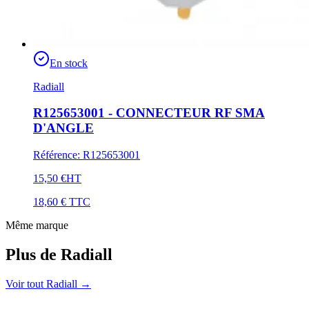
En stock
Radiall
R125653001 - CONNECTEUR RF SMA
D'ANGLE
Référence
:
R125653001
15,50 €
HT
18,60 €
TTC
Même marque
Plus de Radiall
Voir tout Radiall
→