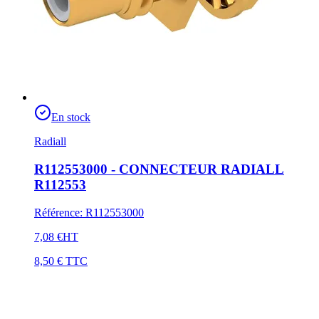
En stock
Radiall
R112553000 - CONNECTEUR RADIALL
R112553
Référence
:
R112553000
7,08 €
HT
8,50 €
TTC