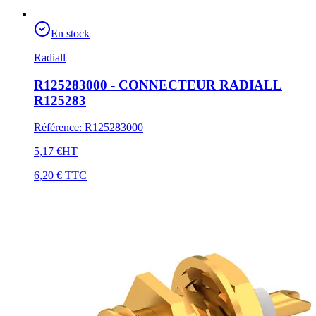
En stock
Radiall
R125283000 - CONNECTEUR RADIALL
R125283
Référence
:
R125283000
5,17 €
HT
6,20 €
TTC