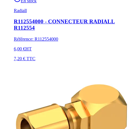
En stock
Radiall
R112554000 - CONNECTEUR RADIALL
R112554
Référence
:
R112554000
6,00 €
HT
7,20 €
TTC