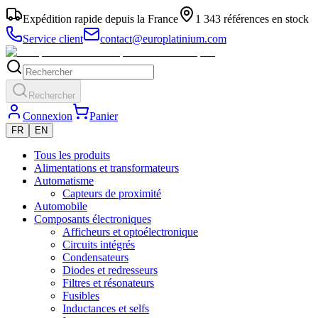
Expédition rapide depuis la France
1 343 références en stock
Service client
contact@europlatinium.com
Rechercher
Connexion
Panier
FR
EN
Tous les produits
Alimentations et transformateurs
Automatisme
Capteurs de proximité
Automobile
Composants électroniques
Afficheurs et optoélectronique
Circuits intégrés
Condensateurs
Diodes et redresseurs
Filtres et résonateurs
Fusibles
Inductances et selfs