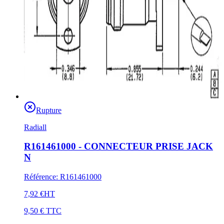
Rupture
Radiall
R161461000 - CONNECTEUR PRISE JACK
N
Référence
:
R161461000
7,92 €
HT
9,50 €
TTC