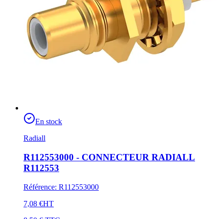
En stock
Radiall
R112553000 - CONNECTEUR RADIALL
R112553
Référence
:
R112553000
7,08 €
HT