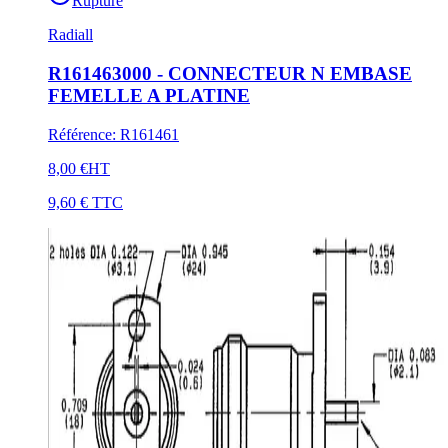
Rupture
Radiall
R161463000 - CONNECTEUR N EMBASE
FEMELLE A PLATINE
Référence
:
R161461
8,00 €
HT
9,60 €
TTC