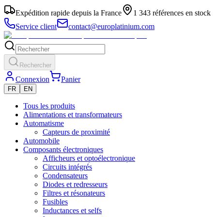
Expédition rapide depuis la France
1 343 références en stock
Service client
contact@europlatinium.com
Rechercher
Connexion
Panier
FR
EN
Tous les produits
Alimentations et transformateurs
Automatisme
Capteurs de proximité
Automobile
Composants électroniques
Afficheurs et optoélectronique
Circuits intégrés
Condensateurs
Diodes et redresseurs
Filtres et résonateurs
Fusibles
Inductances et selfs