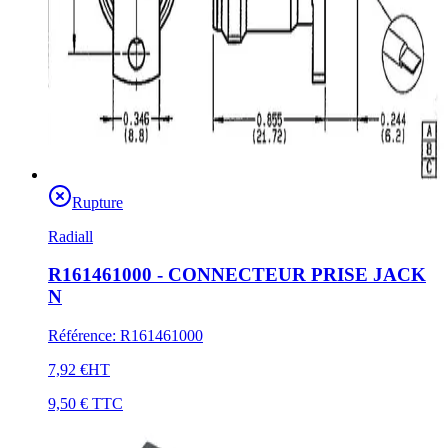
Rupture
Radiall
R161461000 - CONNECTEUR PRISE JACK
N
Référence
:
R161461000
7,92 €
HT
9,50 €
TTC