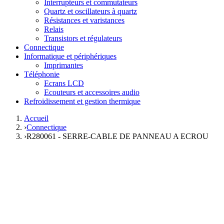
Interrupteurs et commutateurs
Quartz et oscillateurs à quartz
Résistances et varistances
Relais
Transistors et régulateurs
Connectique
Informatique et périphériques
Imprimantes
Téléphonie
Ecrans LCD
Ecouteurs et accessoires audio
Refroidissement et gestion thermique
Accueil
›
Connectique
›
R280061 - SERRE-CABLE DE PANNEAU A ECROU