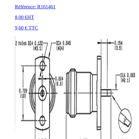
Référence
:
R161461
8,00 €
HT
9,60 €
TTC