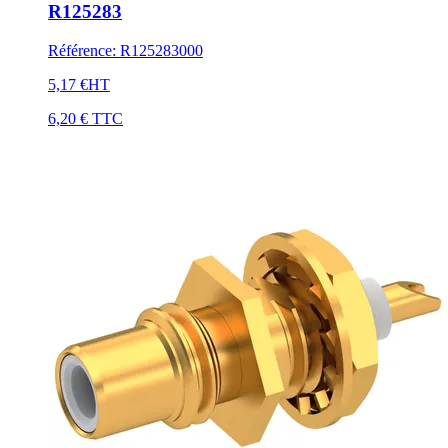
R125283
Référence
:
R125283000
5,17 €
HT
6,20 €
TTC