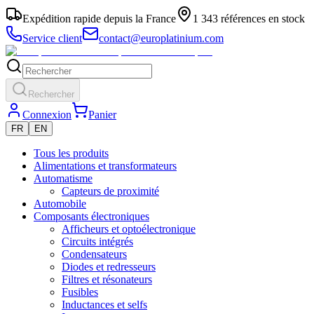
Expédition rapide depuis la France
1 343 références en stock
Service client
contact@europlatinium.com
Rechercher
Connexion
Panier
FR
EN
Tous les produits
Alimentations et transformateurs
Automatisme
Capteurs de proximité
Automobile
Composants électroniques
Afficheurs et optoélectronique
Circuits intégrés
Condensateurs
Diodes et redresseurs
Filtres et résonateurs
Fusibles
Inductances et selfs