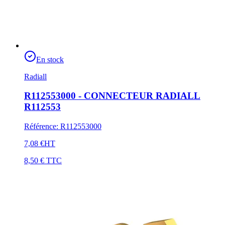
En stock
Radiall
R112553000 - CONNECTEUR RADIALL
R112553
Référence
:
R112553000
7,08 €
HT
8,50 €
TTC