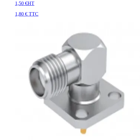
1,50 €
HT
1,80 €
TTC