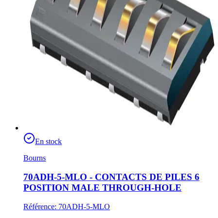
En stock
Bourns
70ADH-5-MLO - CONTACTS DE PILES 6
POSITION MALE THROUGH-HOLE
Référence
:
70ADH-5-MLO