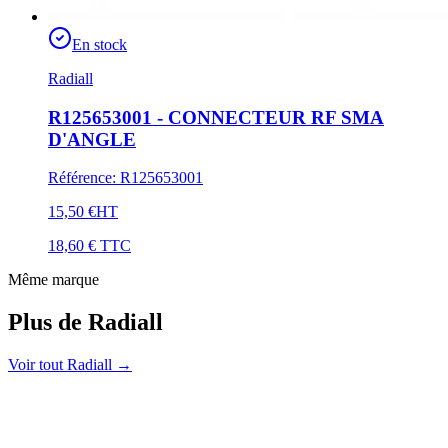
En stock
Radiall
R125653001 - CONNECTEUR RF SMA
D'ANGLE
Référence
:
R125653001
15,50 €
HT
18,60 €
TTC
Même marque
Plus de Radiall
Voir tout Radiall
→