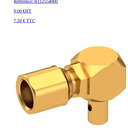
Référence
:
R112554000
6,00 €
HT
7,20 €
TTC