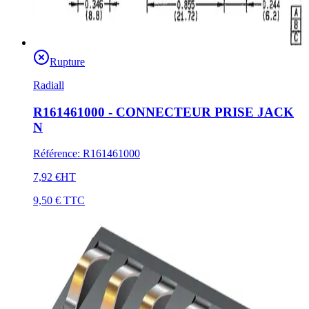
Rupture
Radiall
R161461000 - CONNECTEUR PRISE JACK
N
Référence
:
R161461000
7,92 €
HT
9,50 €
TTC