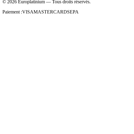
©
2026
Europlatinium
—
Tous droits réservés.
Paiement :
VISA
MASTERCARD
SEPA