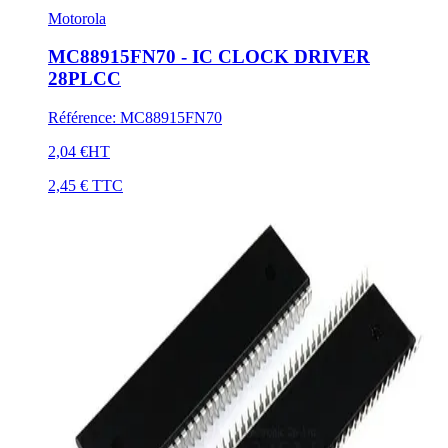
Motorola
MC88915FN70 - IC CLOCK DRIVER
28PLCC
Référence
:
MC88915FN70
2,04 €
HT
2,45 €
TTC