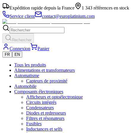
Expédition rapide depuis la France
1 343 références en stock
Service client
contact@europlatinium.com
Rechercher
Connexion
Panier
FR
EN
Tous les produits
Alimentations et transformateurs
Automatisme
Capteurs de proximité
Automobile
Composants électroniques
Afficheurs et optoélectronique
Circuits intégrés
Condensateurs
Diodes et redresseurs
Filtres et résonateurs
Fusibles
Inductances et selfs