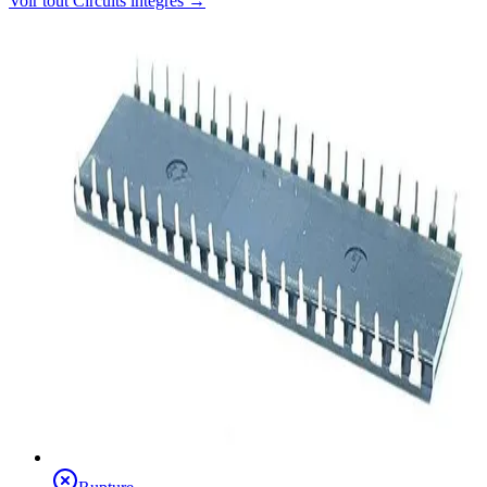
Voir tout
Circuits intégrés
→