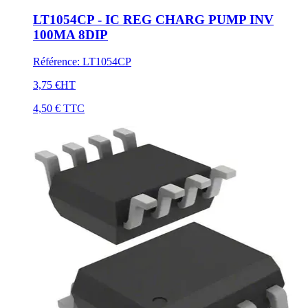
LT1054CP - IC REG CHARG PUMP INV
100MA 8DIP
Référence
:
LT1054CP
3,75 €
HT
4,50 €
TTC