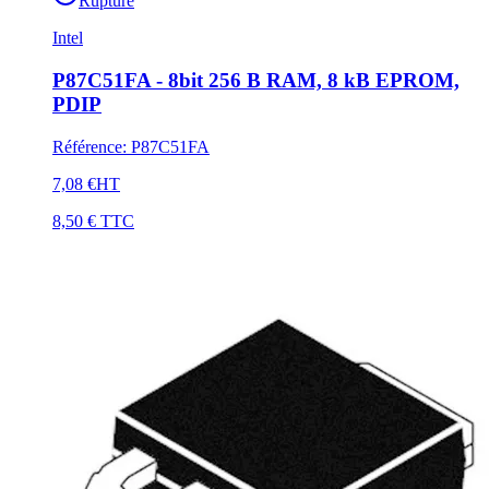
Rupture
Intel
P87C51FA - 8bit 256 B RAM, 8 kB EPROM,
PDIP
Référence
:
P87C51FA
7,08 €
HT
8,50 €
TTC