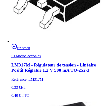
En stock
STMicroelectronics
LM317M - Régulateur de tension - Linéaire
Positif Réglable 1.2 V 500 mA TO-252-3
Référence
:
LM317M
0,33 €
HT
0,40 €
TTC