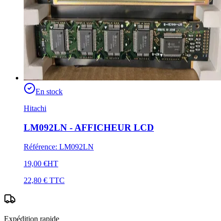
En stock
Hitachi
LM092LN - AFFICHEUR LCD
Référence
:
LM092LN
19,00 €
HT
22,80 €
TTC
Expédition rapide