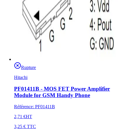
Rupture
Hitachi
PF01411B - MOS FET Power Amplifier
Module for GSM Handy Phone
Référence
:
PF01411B
2,71 €
HT
3,25 €
TTC