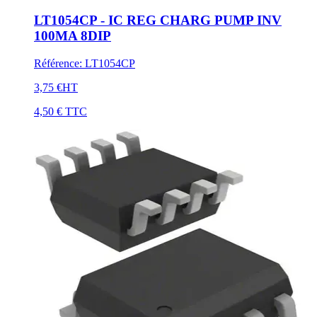
LT1054CP - IC REG CHARG PUMP INV
100MA 8DIP
Référence
:
LT1054CP
3,75 €
HT
4,50 €
TTC