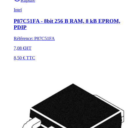
Rupture
Intel
P87C51FA - 8bit 256 B RAM, 8 kB EPROM,
PDIP
Référence
:
P87C51FA
7,08 €
HT
8,50 €
TTC