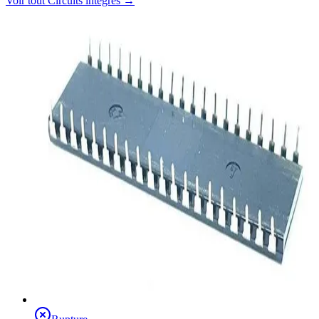
Voir tout
Circuits intégrés
→