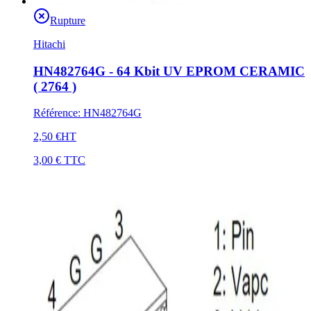
Rupture
Hitachi
HN482764G - 64 Kbit UV EPROM CERAMIC
( 2764 )
Référence
:
HN482764G
2,50 €
HT
3,00 €
TTC