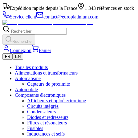
Expédition rapide depuis la France
1 343 références en stock
Service client
contact@europlatinium.com
Rechercher
Connexion
Panier
FR
EN
Tous les produits
Alimentations et transformateurs
Automatisme
Capteurs de proximité
Automobile
Composants électroniques
Afficheurs et optoélectronique
Circuits intégrés
Condensateurs
Diodes et redresseurs
Filtres et résonateurs
Fusibles
Inductances et selfs