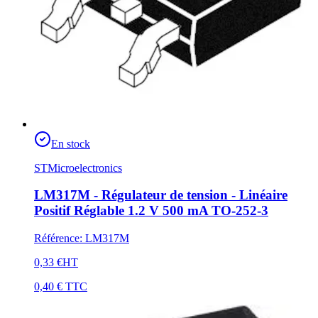
En stock
STMicroelectronics
LM317M - Régulateur de tension - Linéaire
Positif Réglable 1.2 V 500 mA TO-252-3
Référence
:
LM317M
0,33 €
HT
0,40 €
TTC