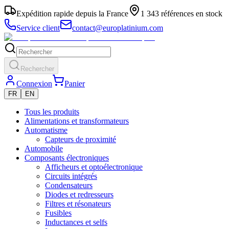
Expédition rapide depuis la France
1 343 références en stock
Service client
contact@europlatinium.com
Rechercher
Connexion
Panier
FR
EN
Tous les produits
Alimentations et transformateurs
Automatisme
Capteurs de proximité
Automobile
Composants électroniques
Afficheurs et optoélectronique
Circuits intégrés
Condensateurs
Diodes et redresseurs
Filtres et résonateurs
Fusibles
Inductances et selfs