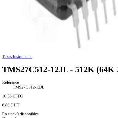
Texas Instruments
TMS27C512-12JL - 512K (64K
Référence
TMS27C512-12JL
10,56 €
TTC
8,80 €
HT
En stock
9
disponibles