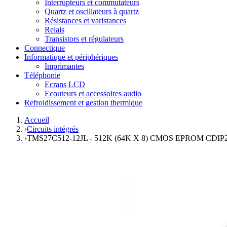
Interrupteurs et commutateurs
Quartz et oscillateurs à quartz
Résistances et varistances
Relais
Transistors et régulateurs
Connectique
Informatique et périphériques
Imprimantes
Téléphonie
Ecrans LCD
Ecouteurs et accessoires audio
Refroidissement et gestion thermique
Accueil
›
Circuits intégrés
›
TMS27C512-12JL - 512K (64K X 8) CMOS EPROM CDIP28