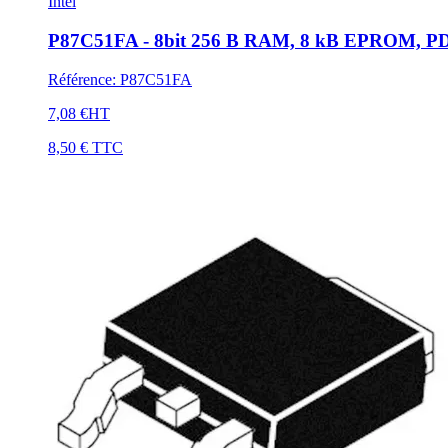
Intel
P87C51FA - 8bit 256 B RAM, 8 kB EPROM, P
Référence
:
P87C51FA
7,08 €
HT
8,50 €
TTC