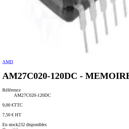
AMD
AM27C020-120DC - MEMOIRE
Référence
AM27C020-120DC
9,00 €
TTC
7,50 €
HT
En stock
232
disponibles