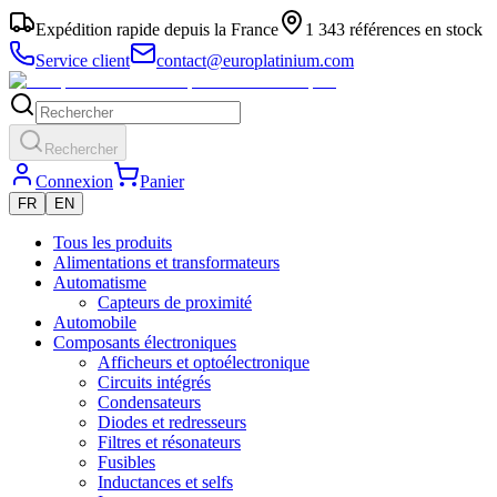
Expédition rapide depuis la France
1 343 références en stock
Service client
contact@europlatinium.com
Rechercher
Connexion
Panier
FR
EN
Tous les produits
Alimentations et transformateurs
Automatisme
Capteurs de proximité
Automobile
Composants électroniques
Afficheurs et optoélectronique
Circuits intégrés
Condensateurs
Diodes et redresseurs
Filtres et résonateurs
Fusibles
Inductances et selfs