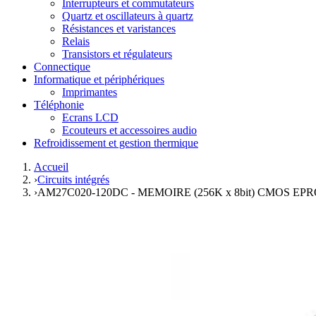
Interrupteurs et commutateurs
Quartz et oscillateurs à quartz
Résistances et varistances
Relais
Transistors et régulateurs
Connectique
Informatique et périphériques
Imprimantes
Téléphonie
Ecrans LCD
Ecouteurs et accessoires audio
Refroidissement et gestion thermique
Accueil
›
Circuits intégrés
›
AM27C020-120DC - MEMOIRE (256K x 8bit) CMOS EP