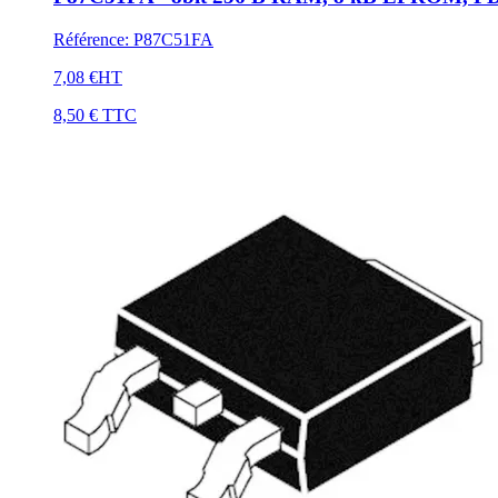
Référence
:
P87C51FA
7,08 €
HT
8,50 €
TTC