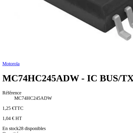
Motorola
MC74HC245ADW - IC BUS/TX
Référence
MC74HC245ADW
1,25 €
TTC
1,04 €
HT
En stock
28
disponibles