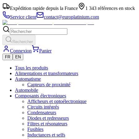
Expédition rapide depuis la France
1 343 références en stock
Service client
contact@europlatinium.com
Rechercher
Connexion
Panier
FR
EN
Tous les produits
Alimentations et transformateurs
Automatisme
Capteurs de proximité
Automobile
Composants électroniques
Afficheurs et optoélectronique
Circuits intégrés
Condensateurs
Diodes et redresseurs
Filtres et résonateurs
Fusibles
Inductances et selfs