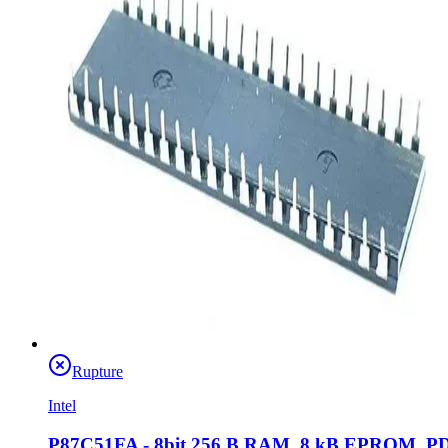
Rupture
Intel
P87C51FA - 8bit 256 B RAM, 8 kB EPROM, P