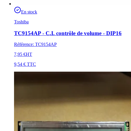
En stock
Toshiba
TC9154AP - C.I. contrôle de volume - DIP16
Référence
:
TC9154AP
7,95 €
HT
9,54 €
TTC