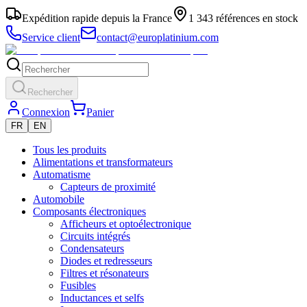
Expédition rapide depuis la France
1 343 références en stock
Service client
contact@europlatinium.com
Rechercher
Connexion
Panier
FR
EN
Tous les produits
Alimentations et transformateurs
Automatisme
Capteurs de proximité
Automobile
Composants électroniques
Afficheurs et optoélectronique
Circuits intégrés
Condensateurs
Diodes et redresseurs
Filtres et résonateurs
Fusibles
Inductances et selfs