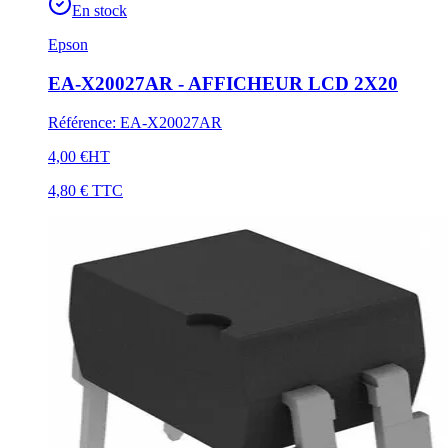
En stock
Epson
EA-X20027AR - AFFICHEUR LCD 2X20
Référence
:
EA-X20027AR
4,00 €
HT
4,80 €
TTC