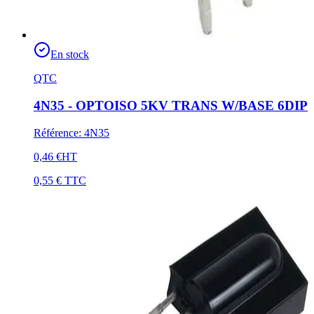
En stock
QTC
4N35 - OPTOISO 5KV TRANS W/BASE 6DIP
Référence
:
4N35
0,46 €
HT
0,55 €
TTC