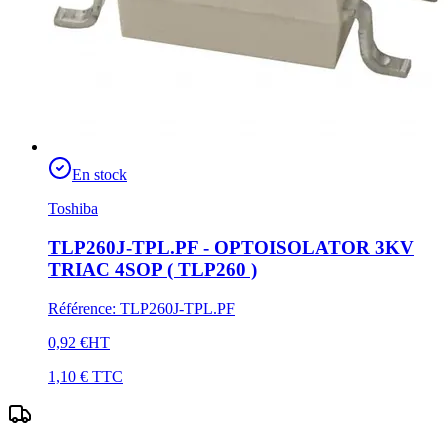
En stock
Toshiba
TLP260J-TPL.PF - OPTOISOLATOR 3KV
TRIAC 4SOP ( TLP260 )
Référence
:
TLP260J-TPL.PF
0,92 €
HT
1,10 €
TTC