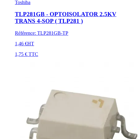
Toshiba
TLP281GB - OPTOISOLATOR 2.5KV
TRANS 4-SOP ( TLP281 )
Référence
:
TLP281GB-TP
1,46 €
HT
1,75 €
TTC