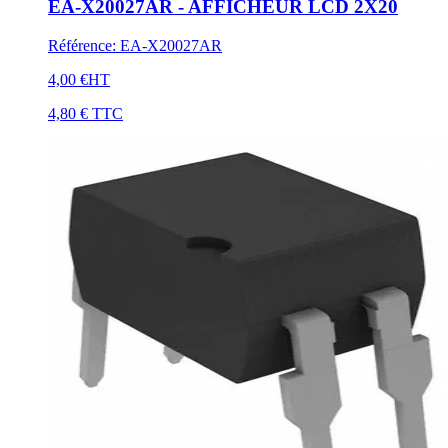
EA-X20027AR - AFFICHEUR LCD 2X20
Référence
:
EA-X20027AR
4,00 €
HT
4,80 €
TTC