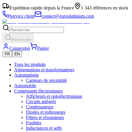
Expédition rapide depuis la France
1 343 références en stock
Service client
contact@europlatinium.com
Rechercher
Connexion
Panier
FR
EN
Tous les produits
Alimentations et transformateurs
Automatisme
Capteurs de proximité
Automobile
Composants électroniques
Afficheurs et optoélectronique
Circuits intégrés
Condensateurs
Diodes et redresseurs
Filtres et résonateurs
Fusibles
Inductances et selfs