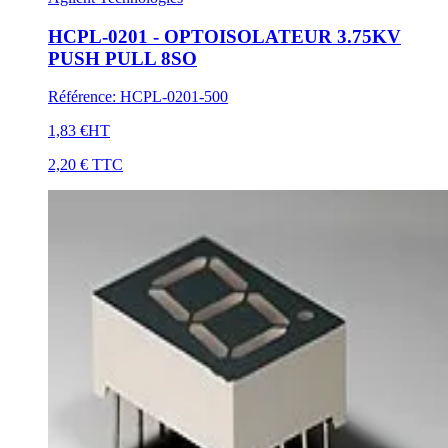
HCPL-0201 - OPTOISOLATEUR 3.75KV
PUSH PULL 8SO
Référence
:
HCPL-0201-500
1,83 €
HT
2,20 €
TTC