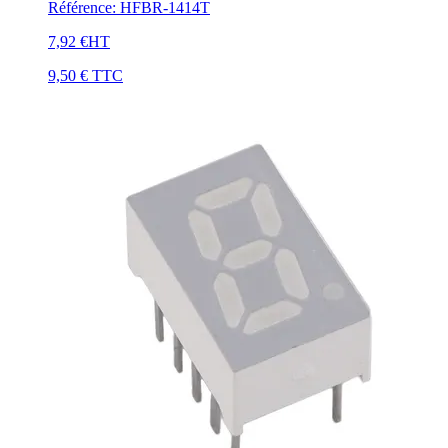
Référence
:
HFBR-1414T
7,92 €
HT
9,50 €
TTC