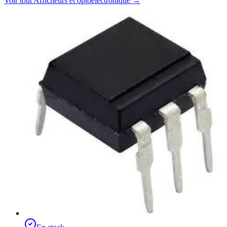
Voir tout
Afficheurs et optoélectronique
→