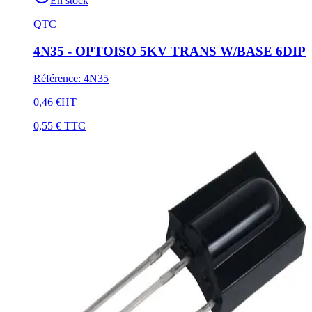
En stock
QTC
4N35 - OPTOISO 5KV TRANS W/BASE 6DIP
Référence
:
4N35
0,46 €
HT
0,55 €
TTC