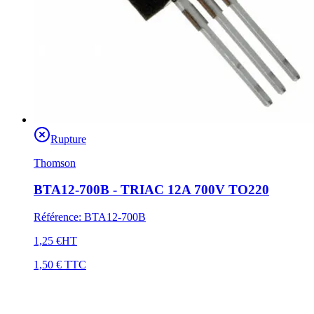
Rupture
Thomson
BTA12-700B - TRIAC 12A 700V TO220
Référence
:
BTA12-700B
1,25 €
HT
1,50 €
TTC