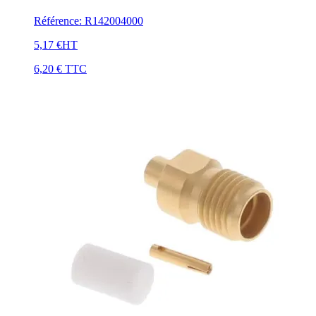
Référence
:
R142004000
5,17 €
HT
6,20 €
TTC