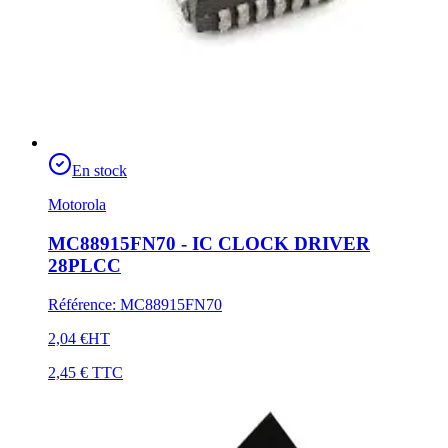
En stock
Motorola
MC88915FN70 - IC CLOCK DRIVER
28PLCC
Référence
:
MC88915FN70
2,04 €
HT
2,45 €
TTC