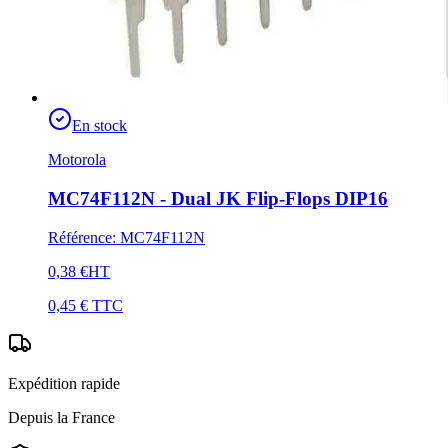
En stock
Motorola
MC74F112N - Dual JK Flip-Flops DIP16
Référence
:
MC74F112N
0,38 €
HT
0,45 €
TTC
Expédition rapide
Depuis la France