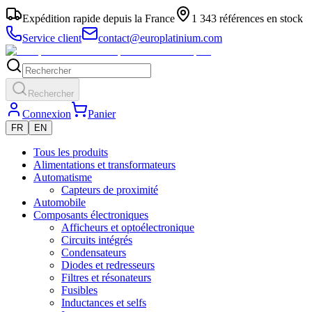
Expédition rapide depuis la France
1 343 références en stock
Service client
contact@europlatinium.com
Rechercher
Connexion
Panier
FR
EN
Tous les produits
Alimentations et transformateurs
Automatisme
Capteurs de proximité
Automobile
Composants électroniques
Afficheurs et optoélectronique
Circuits intégrés
Condensateurs
Diodes et redresseurs
Filtres et résonateurs
Fusibles
Inductances et selfs