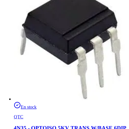
En stock
QTC
4N35 - OPTOISO 5KV TRANS W/BASE 6DIP