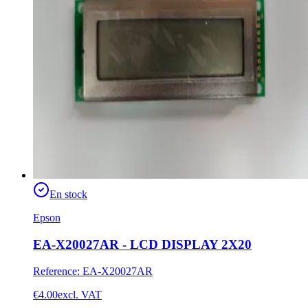
En stock
Epson
EA-X20027AR - LCD DISPLAY 2X20
Reference
:
EA-X20027AR
€4.00
excl. VAT