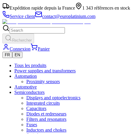
Expédition rapide depuis la France
1 343 références en stock
Service client
contact@europlatinium.com
Rechercher
Connexion
Panier
FR
EN
Tous les produits
Power supplies and transformers
Automation
Proximity sensors
Automotive
Semiconductors
Displays and optoelectronics
Integrated circuits
Capacitors
Diodes et redresseurs
Filters and resonators
Fuses
Inductors and chokes