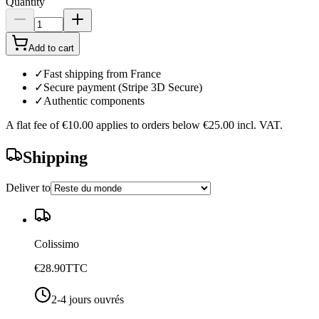
Quantity
Add to cart
✓
Fast shipping from France
✓
Secure payment (Stripe 3D Secure)
✓
Authentic components
A flat fee of
€10.00
applies to orders below
€25.00
incl. VAT.
Shipping
Deliver to
Colissimo
€28.90
TTC
2-4 jours ouvrés