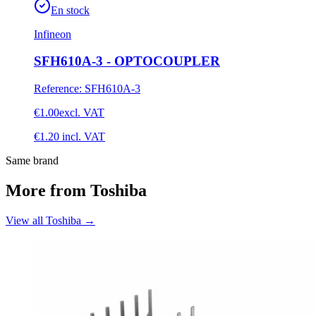
En stock
Infineon
SFH610A-3 - OPTOCOUPLER
Reference
:
SFH610A-3
€1.00
excl. VAT
€1.20
incl. VAT
Same brand
More from Toshiba
View all Toshiba
→