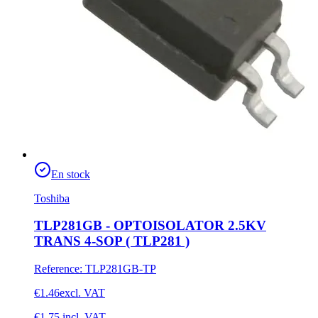
En stock
Toshiba
TLP281GB - OPTOISOLATOR 2.5KV
TRANS 4-SOP ( TLP281 )
Reference
:
TLP281GB-TP
€1.46
excl. VAT
€1.75
incl. VAT