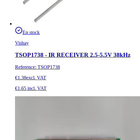
En stock
Vishay
TSOP1738 - IR RECEIVER 2.5-5.5V 38kHz
Reference
:
TSOP1738
€1.38
excl. VAT
€1.65
incl. VAT