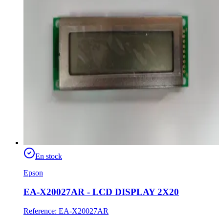
En stock
Epson
EA-X20027AR - LCD DISPLAY 2X20
Reference
:
EA-X20027AR