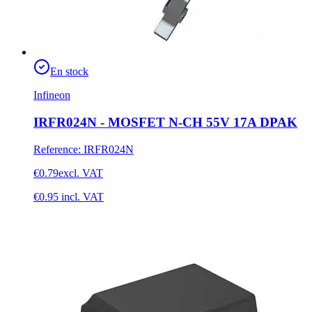
En stock
Infineon
IRFR024N - MOSFET N-CH 55V 17A DPAK
Reference
:
IRFR024N
€0.79
excl. VAT
€0.95
incl. VAT