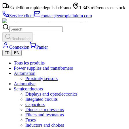
Expédition rapide depuis la France
1 343 références en stock
Service client
contact@europlatinium.com
Rechercher
Connexion
Panier
FR
EN
Tous les produits
Power supplies and transformers
Automation
Proximity sensors
Automotive
Semiconductors
Displays and optoelectronics
Integrated circuits
Capacitors
Diodes et redresseurs
Filters and resonators
Fuses
Inductors and chokes