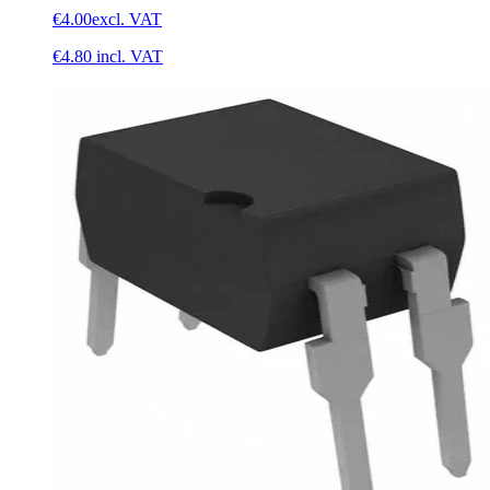
€4.00
excl. VAT
€4.80
incl. VAT