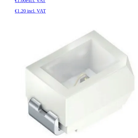
€1.00
excl. VAT
€1.20
incl. VAT