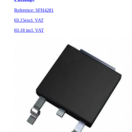
Reference
:
SFH4281
€0.15
excl. VAT
€0.18
incl. VAT