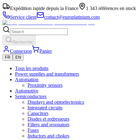
Expédition rapide depuis la France
1 343 références en stock
Service client
contact@europlatinium.com
Rechercher
Connexion
Panier
FR
EN
Tous les produits
Power supplies and transformers
Automation
Proximity sensors
Automotive
Semiconductors
Displays and optoelectronics
Integrated circuits
Capacitors
Diodes et redresseurs
Filters and resonators
Fuses
Inductors and chokes