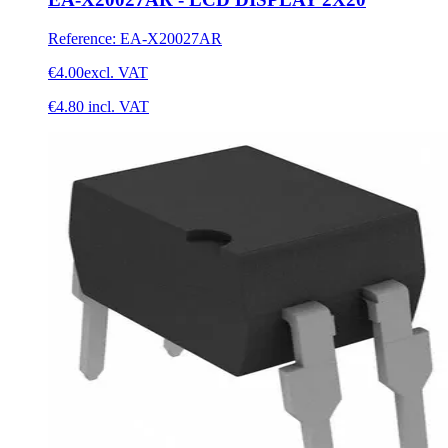
Reference
:
EA-X20027AR
€4.00
excl. VAT
€4.80
incl. VAT