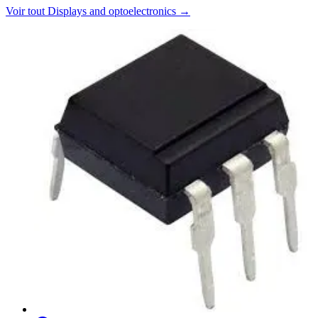
Voir tout
Displays and optoelectronics
→