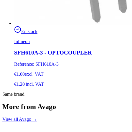
En stock
Infineon
SFH610A-3 - OPTOCOUPLER
Reference
:
SFH610A-3
€1.00
excl. VAT
€1.20
incl. VAT
Same brand
More from Avago
View all Avago
→