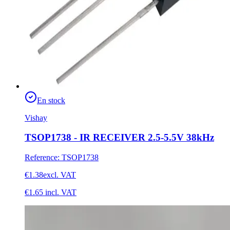
En stock
Vishay
TSOP1738 - IR RECEIVER 2.5-5.5V 38kHz
Reference
:
TSOP1738
€1.38
excl. VAT
€1.65
incl. VAT