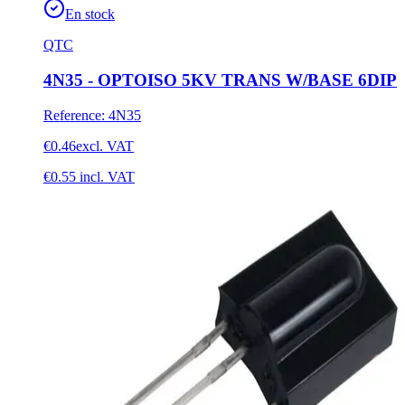
En stock
QTC
4N35 - OPTOISO 5KV TRANS W/BASE 6DIP
Reference
:
4N35
€0.46
excl. VAT
€0.55
incl. VAT