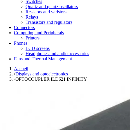
Switches
Quartz and quartz oscillators
Resistors and varistors
Relays
Transistors and regulators
Connectors
Computing and Peripherals
Printers
Phones
LCD screens
Headphones and audio accessories
Fans and Thermal Management
Accueil
›
Displays and optoelectronics
›
OPTOCOUPLER ILD621 INFINITY