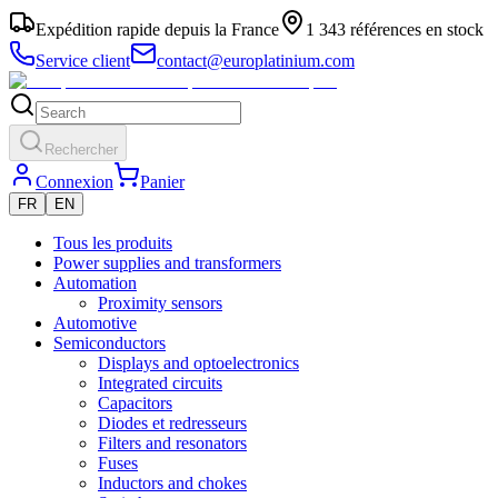
Expédition rapide depuis la France
1 343 références en stock
Service client
contact@europlatinium.com
Rechercher
Connexion
Panier
FR
EN
Tous les produits
Power supplies and transformers
Automation
Proximity sensors
Automotive
Semiconductors
Displays and optoelectronics
Integrated circuits
Capacitors
Diodes et redresseurs
Filters and resonators
Fuses
Inductors and chokes