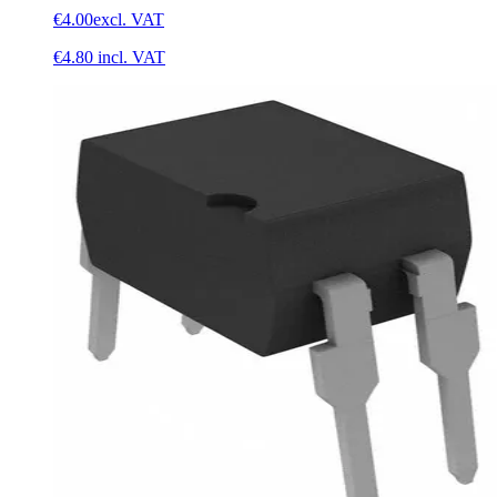
€4.00
excl. VAT
€4.80
incl. VAT