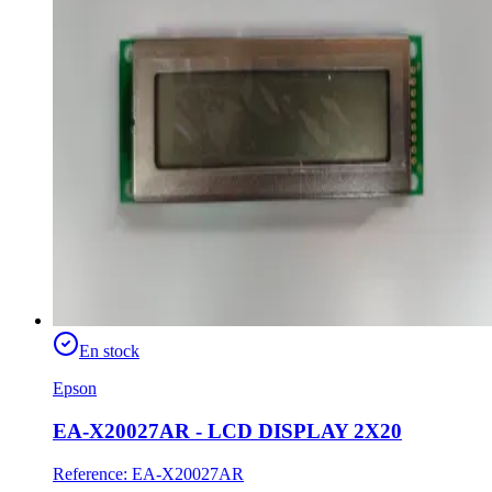
En stock
Epson
EA-X20027AR - LCD DISPLAY 2X20
Reference
:
EA-X20027AR