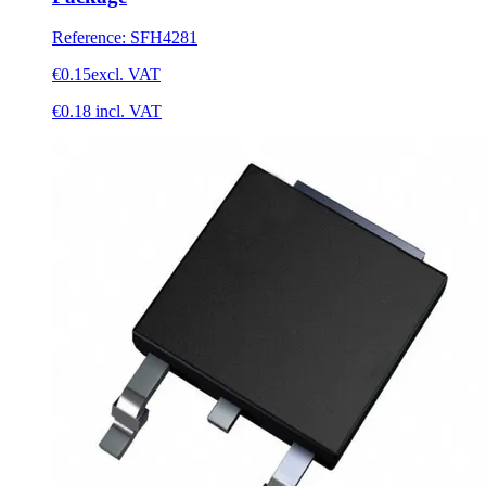
Reference
:
SFH4281
€0.15
excl. VAT
€0.18
incl. VAT