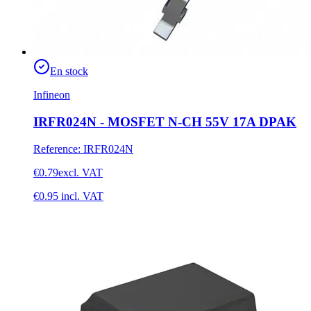
En stock
Infineon
IRFR024N - MOSFET N-CH 55V 17A DPAK
Reference
:
IRFR024N
€0.79
excl. VAT
€0.95
incl. VAT