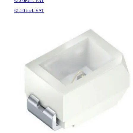
€1.00
excl. VAT
€1.20
incl. VAT