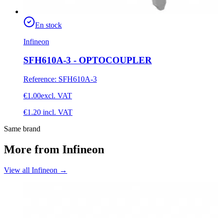
En stock
Infineon
SFH610A-3 - OPTOCOUPLER
Reference
:
SFH610A-3
€1.00
excl. VAT
€1.20
incl. VAT
Same brand
More from Infineon
View all Infineon
→