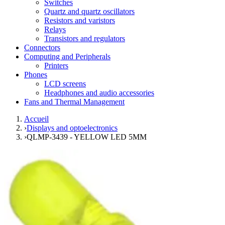
Switches
Quartz and quartz oscillators
Resistors and varistors
Relays
Transistors and regulators
Connectors
Computing and Peripherals
Printers
Phones
LCD screens
Headphones and audio accessories
Fans and Thermal Management
Accueil
›
Displays and optoelectronics
›
QLMP-3439 - YELLOW LED 5MM