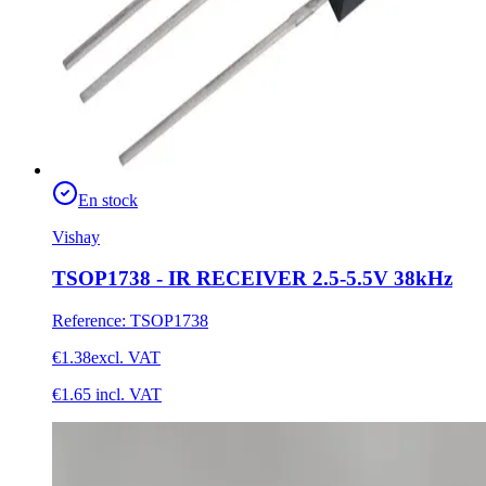
En stock
Vishay
TSOP1738 - IR RECEIVER 2.5-5.5V 38kHz
Reference
:
TSOP1738
€1.38
excl. VAT
€1.65
incl. VAT