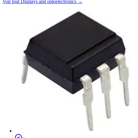
Voir tout
Displays and optoelectronics
→