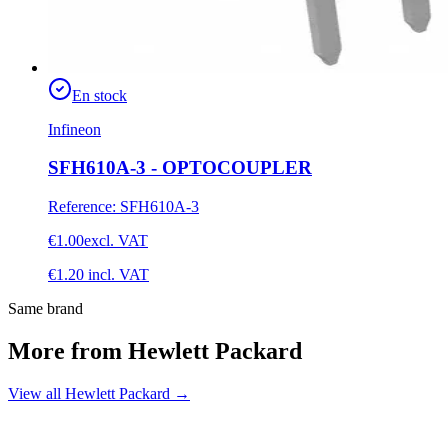
En stock
Infineon
SFH610A-3 - OPTOCOUPLER
Reference
:
SFH610A-3
€1.00
excl. VAT
€1.20
incl. VAT
Same brand
More from Hewlett Packard
View all Hewlett Packard
→