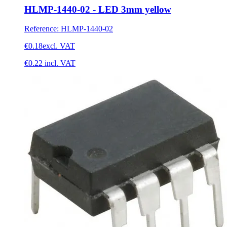
HLMP-1440-02 - LED 3mm yellow
Reference
:
HLMP-1440-02
€0.18
excl. VAT
€0.22
incl. VAT