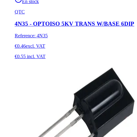
En stock
QTC
4N35 - OPTOISO 5KV TRANS W/BASE 6DIP
Reference
:
4N35
€0.46
excl. VAT
€0.55
incl. VAT