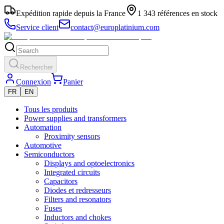
Expédition rapide depuis la France
1 343 références en stock
Service client
contact@europlatinium.com
Rechercher
Connexion
Panier
FR
EN
Tous les produits
Power supplies and transformers
Automation
Proximity sensors
Automotive
Semiconductors
Displays and optoelectronics
Integrated circuits
Capacitors
Diodes et redresseurs
Filters and resonators
Fuses
Inductors and chokes