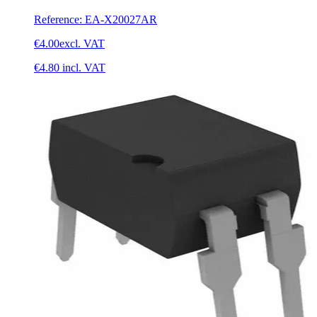
Reference
:
EA-X20027AR
€4.00
excl. VAT
€4.80
incl. VAT