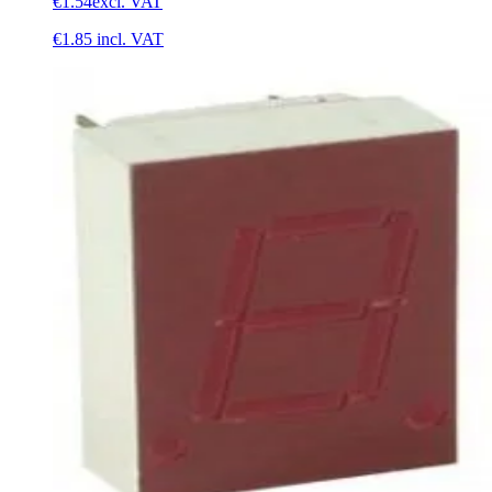
€1.54
excl. VAT
€1.85
incl. VAT