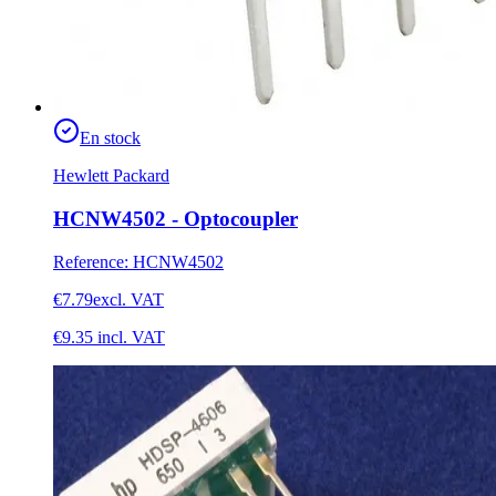
En stock
Hewlett Packard
HCNW4502 - Optocoupler
Reference
:
HCNW4502
€7.79
excl. VAT
€9.35
incl. VAT