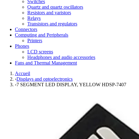
Switches
Quartz and quartz oscillators
Resistors and varistors
Relays
Transistors and regulators
Connectors
Computing and Peripherals
Printers
Phones
LCD screens
Headphones and audio accessories
Fans and Thermal Management
Accueil
›
Displays and optoelectronics
›
7 SEGMENT LED DISPLAY, YELLOW HDSP-7407