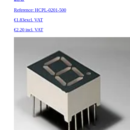
Reference
:
HCPL-0201-500
€1.83
excl. VAT
€2.20
incl. VAT