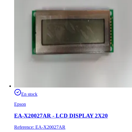
En stock
Epson
EA-X20027AR - LCD DISPLAY 2X20
Reference
:
EA-X20027AR