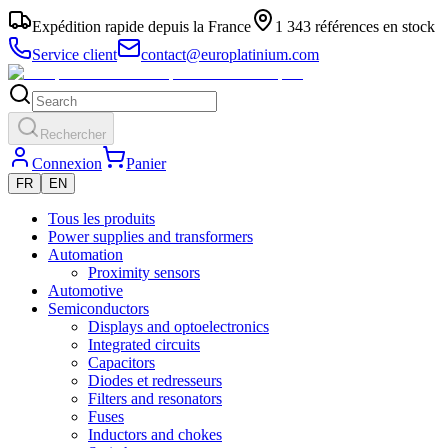
Expédition rapide depuis la France
1 343 références en stock
Service client
contact@europlatinium.com
Rechercher
Connexion
Panier
FR
EN
Tous les produits
Power supplies and transformers
Automation
Proximity sensors
Automotive
Semiconductors
Displays and optoelectronics
Integrated circuits
Capacitors
Diodes et redresseurs
Filters and resonators
Fuses
Inductors and chokes