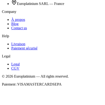
Europlatinium SARL — France
Company
À propos
Blog
Contact us
Help
Livraison
Paiement sécurisé
Legal
Legal
CGV
©
2026
Europlatinium
—
All rights reserved.
Paiement :
VISA
MASTERCARD
SEPA