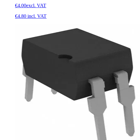
€4.00
excl. VAT
€4.80
incl. VAT