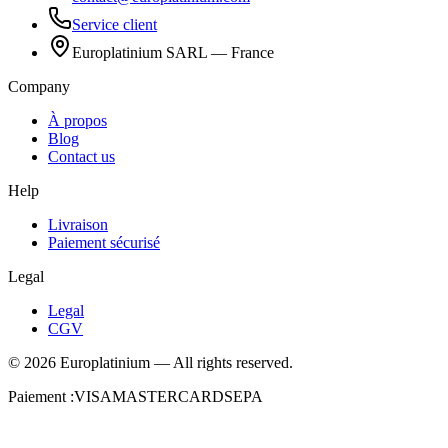
Service client
Europlatinium SARL — France
Company
À propos
Blog
Contact us
Help
Livraison
Paiement sécurisé
Legal
Legal
CGV
©
2026
Europlatinium
—
All rights reserved.
Paiement :
VISA
MASTERCARD
SEPA