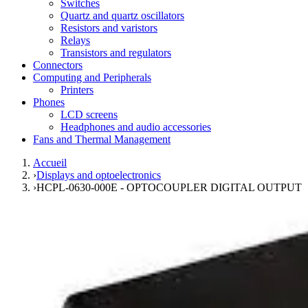
Switches
Quartz and quartz oscillators
Resistors and varistors
Relays
Transistors and regulators
Connectors
Computing and Peripherals
Printers
Phones
LCD screens
Headphones and audio accessories
Fans and Thermal Management
Accueil
›
Displays and optoelectronics
›
HCPL-0630-000E - OPTOCOUPLER DIGITAL OUTPUT