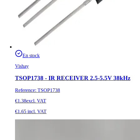
En stock
Vishay
TSOP1738 - IR RECEIVER 2.5-5.5V 38kHz
Reference
:
TSOP1738
€1.38
excl. VAT
€1.65
incl. VAT