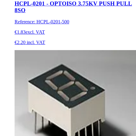
HCPL-0201 - OPTOISO 3.75KV PUSH PULL
8SO
Reference
:
HCPL-0201-500
€1.83
excl. VAT
€2.20
incl. VAT