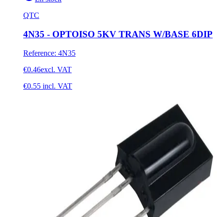
QTC
4N35 - OPTOISO 5KV TRANS W/BASE 6DIP
Reference
:
4N35
€0.46
excl. VAT
€0.55
incl. VAT