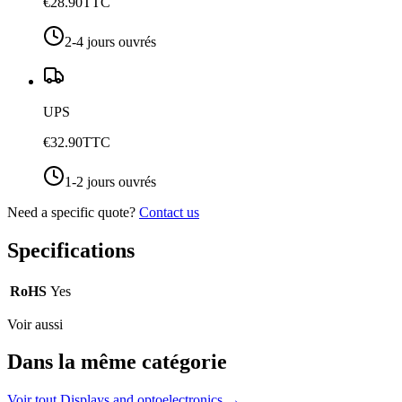
€28.90
TTC
2-4 jours ouvrés
UPS
€32.90
TTC
1-2 jours ouvrés
Need a specific quote?
Contact us
Specifications
RoHS
Yes
Voir aussi
Dans la même catégorie
Voir tout
Displays and optoelectronics
→