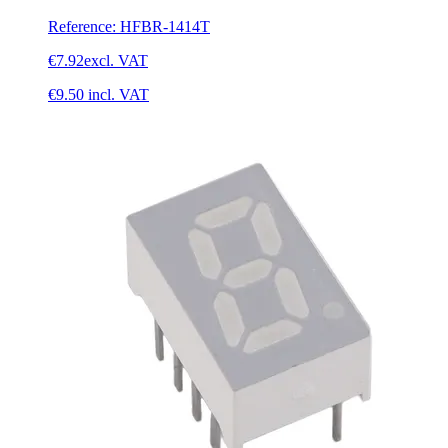
Reference
:
HFBR-1414T
€7.92
excl. VAT
€9.50
incl. VAT