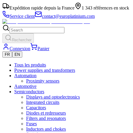
Expédition rapide depuis la France
1 343 références en stock
Service client
contact@europlatinium.com
Rechercher
Connexion
Panier
FR
EN
Tous les produits
Power supplies and transformers
Automation
Proximity sensors
Automotive
Semiconductors
Displays and optoelectronics
Integrated circuits
Capacitors
Diodes et redresseurs
Filters and resonators
Fuses
Inductors and chokes