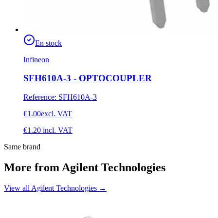
En stock
Infineon
SFH610A-3 - OPTOCOUPLER
Reference
:
SFH610A-3
€1.00
excl. VAT
€1.20
incl. VAT
Same brand
More from Agilent Technologies
View all Agilent Technologies
→