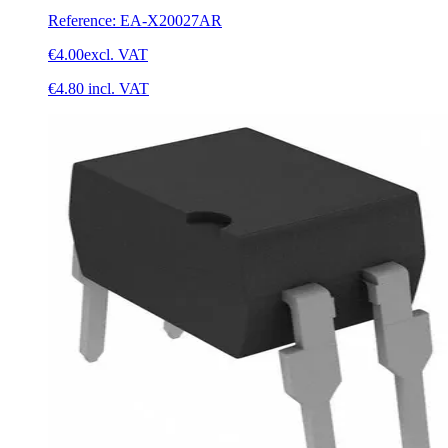
Reference
:
EA-X20027AR
€4.00
excl. VAT
€4.80
incl. VAT