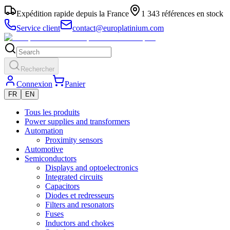
Expédition rapide depuis la France
1 343 références en stock
Service client
contact@europlatinium.com
Rechercher
Connexion
Panier
FR
EN
Tous les produits
Power supplies and transformers
Automation
Proximity sensors
Automotive
Semiconductors
Displays and optoelectronics
Integrated circuits
Capacitors
Diodes et redresseurs
Filters and resonators
Fuses
Inductors and chokes