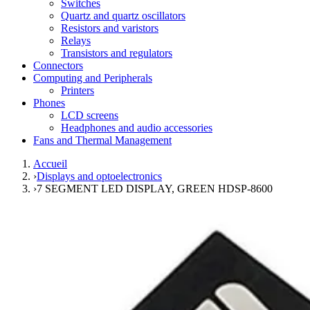
Switches
Quartz and quartz oscillators
Resistors and varistors
Relays
Transistors and regulators
Connectors
Computing and Peripherals
Printers
Phones
LCD screens
Headphones and audio accessories
Fans and Thermal Management
Accueil
›
Displays and optoelectronics
›
7 SEGMENT LED DISPLAY, GREEN HDSP-8600