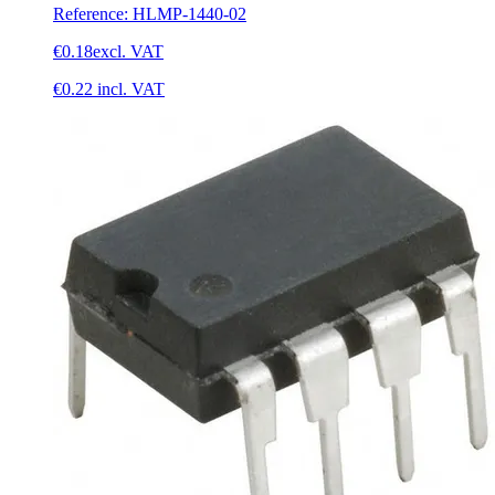
Reference
:
HLMP-1440-02
€0.18
excl. VAT
€0.22
incl. VAT