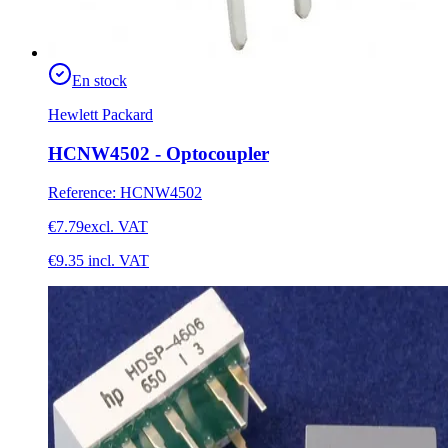
En stock
Hewlett Packard
HCNW4502 - Optocoupler
Reference
:
HCNW4502
€7.79
excl. VAT
€9.35
incl. VAT