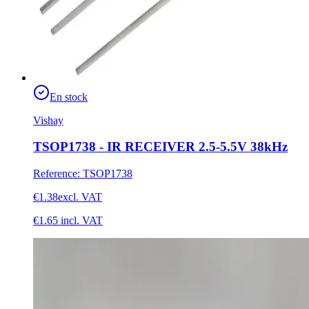
En stock
Vishay
TSOP1738 - IR RECEIVER 2.5-5.5V 38kHz
Reference
:
TSOP1738
€1.38
excl. VAT
€1.65
incl. VAT