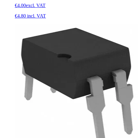
€4.00
excl. VAT
€4.80
incl. VAT