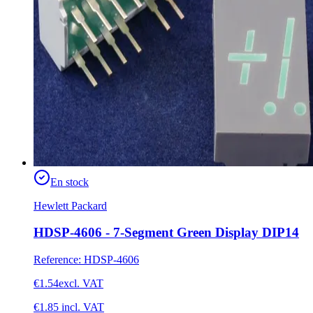
En stock
Hewlett Packard
HDSP-4606 - 7-Segment Green Display DIP14
Reference
:
HDSP-4606
€1.54
excl. VAT
€1.85
incl. VAT