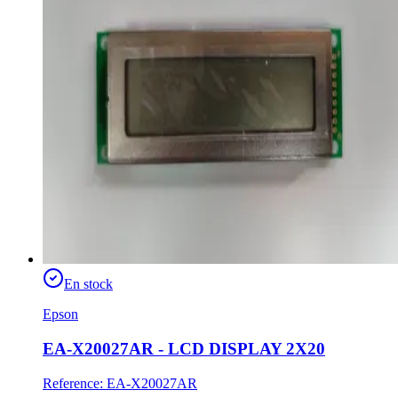
En stock
Epson
EA-X20027AR - LCD DISPLAY 2X20
Reference
:
EA-X20027AR