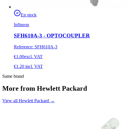
En stock
Infineon
SFH610A-3 - OPTOCOUPLER
Reference
:
SFH610A-3
€1.00
excl. VAT
€1.20
incl. VAT
Same brand
More from Hewlett Packard
View all Hewlett Packard
→