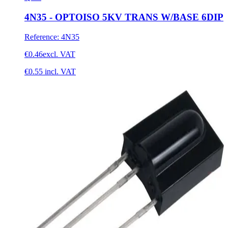
4N35 - OPTOISO 5KV TRANS W/BASE 6DIP
Reference
:
4N35
€0.46
excl. VAT
€0.55
incl. VAT