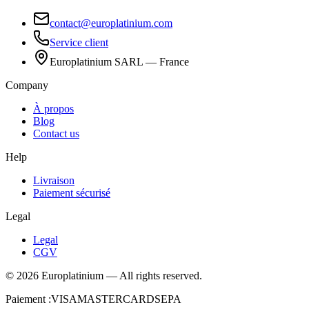
contact@europlatinium.com
Service client
Europlatinium SARL — France
Company
À propos
Blog
Contact us
Help
Livraison
Paiement sécurisé
Legal
Legal
CGV
©
2026
Europlatinium
—
All rights reserved.
Paiement :
VISA
MASTERCARD
SEPA