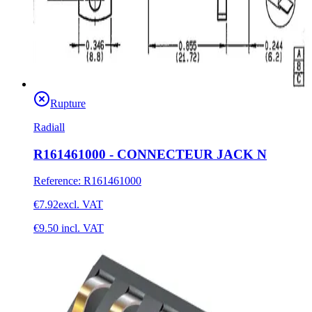
Rupture
Radiall
R161461000 - CONNECTEUR JACK N
Reference
:
R161461000
€7.92
excl. VAT
€9.50
incl. VAT