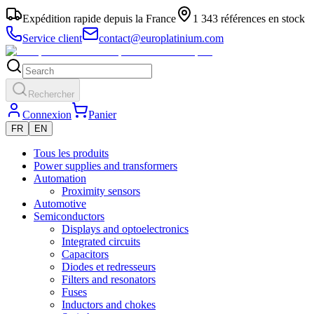
Expédition rapide depuis la France
1 343 références en stock
Service client
contact@europlatinium.com
Rechercher
Connexion
Panier
FR
EN
Tous les produits
Power supplies and transformers
Automation
Proximity sensors
Automotive
Semiconductors
Displays and optoelectronics
Integrated circuits
Capacitors
Diodes et redresseurs
Filters and resonators
Fuses
Inductors and chokes