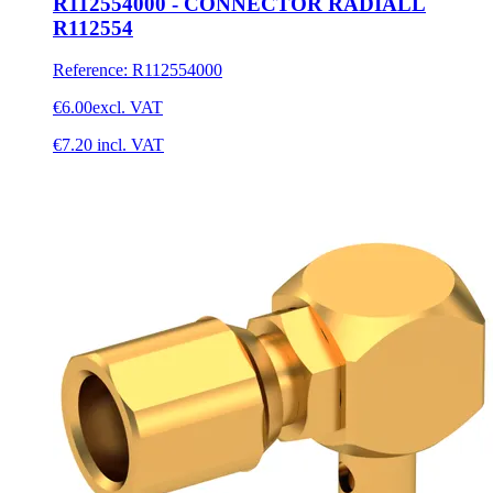
R112554000 - CONNECTOR RADIALL
R112554
Reference
:
R112554000
€6.00
excl. VAT
€7.20
incl. VAT