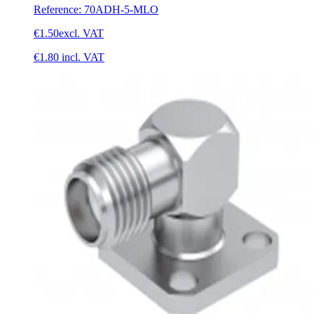
Reference
:
70ADH-5-MLO
€1.50
excl. VAT
€1.80
incl. VAT