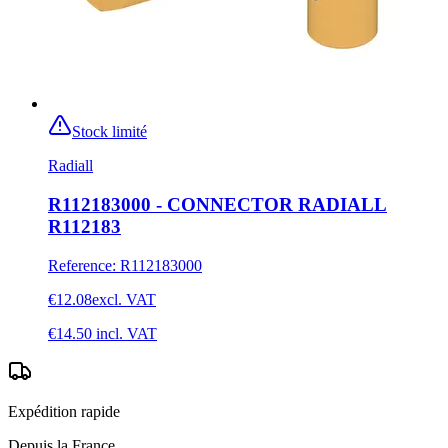
Stock limité
Radiall
R112183000 - CONNECTOR RADIALL
R112183
Reference
:
R112183000
€12.08
excl. VAT
€14.50
incl. VAT
Expédition rapide
Depuis la France