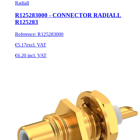
Radiall
R125283000 - CONNECTOR RADIALL
R125283
Reference
:
R125283000
€5.17
excl. VAT
€6.20
incl. VAT