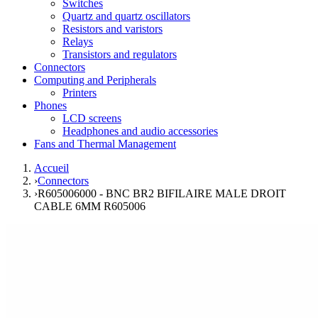
Switches
Quartz and quartz oscillators
Resistors and varistors
Relays
Transistors and regulators
Connectors
Computing and Peripherals
Printers
Phones
LCD screens
Headphones and audio accessories
Fans and Thermal Management
Accueil
›
Connectors
›
R605006000 - BNC BR2 BIFILAIRE MALE DROIT
CABLE 6MM R605006