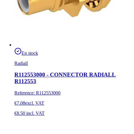
En stock
Radiall
R112553000 - CONNECTOR RADIALL
R112553
Reference
:
R112553000
€7.08
excl. VAT
€8.50
incl. VAT