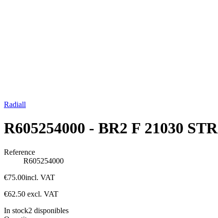
Radiall
R605254000 - BR2 F 21030 ST
Reference
R605254000
€75.00
incl. VAT
€62.50
excl. VAT
In stock
2
disponibles