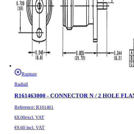
Rupture
Radiall
R161463000 - CONNECTOR N / 2 HOLE 
Reference
:
R161461
€8.00
excl. VAT
€9.60
incl. VAT