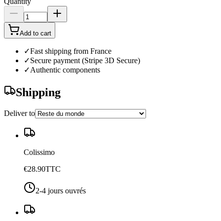
Quantity
Add to cart
✓
Fast shipping from France
✓
Secure payment (Stripe 3D Secure)
✓
Authentic components
Shipping
Deliver to
Colissimo
€28.90
TTC
2-4 jours ouvrés