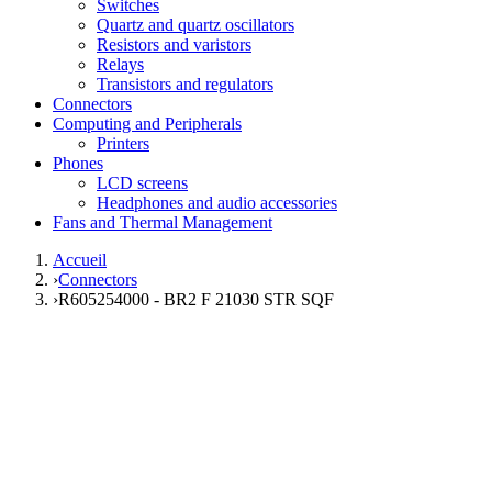
Switches
Quartz and quartz oscillators
Resistors and varistors
Relays
Transistors and regulators
Connectors
Computing and Peripherals
Printers
Phones
LCD screens
Headphones and audio accessories
Fans and Thermal Management
Accueil
›
Connectors
›
R605254000 - BR2 F 21030 STR SQF