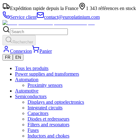
Expédition rapide depuis la France
1 343 références en stock
Service client
contact@europlatinium.com
Rechercher
Connexion
Panier
FR
EN
Tous les produits
Power supplies and transformers
Automation
Proximity sensors
Automotive
Semiconductors
Displays and optoelectronics
Integrated circuits
Capacitors
Diodes et redresseurs
Filters and resonators
Fuses
Inductors and chokes