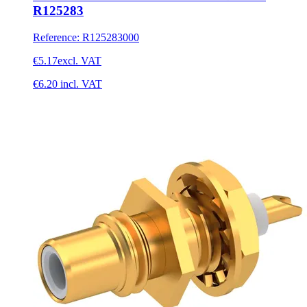
R125283
Reference
:
R125283000
€5.17
excl. VAT
€6.20
incl. VAT