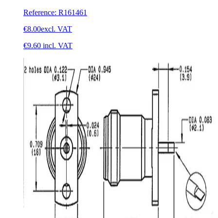
Reference
:
R161461
€8.00
excl. VAT
€9.60
incl. VAT