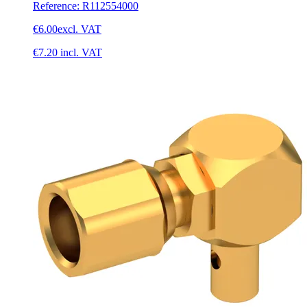
Reference
:
R112554000
€6.00
excl. VAT
€7.20
incl. VAT