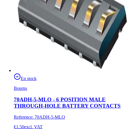
En stock
Bourns
70ADH-5-MLO - 6 POSITION MALE
THROUGH-HOLE BATTERY CONTACTS
Reference
:
70ADH-5-MLO
€1.50
excl. VAT