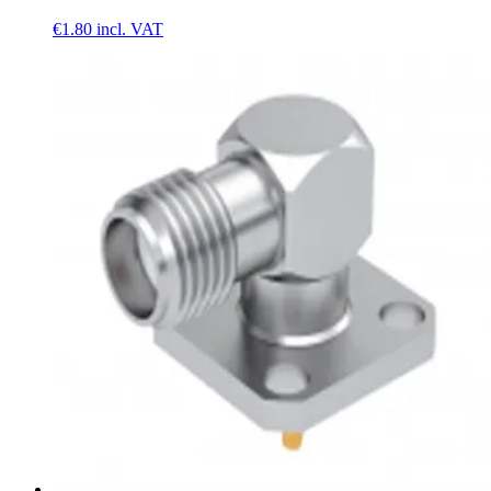
€1.80
incl. VAT