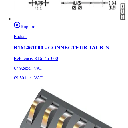
Rupture
Radiall
R161461000 - CONNECTEUR JACK N
Reference
:
R161461000
€7.92
excl. VAT
€9.50
incl. VAT