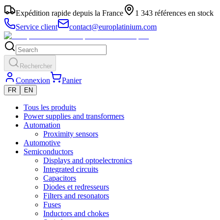
Expédition rapide depuis la France
1 343 références en stock
Service client
contact@europlatinium.com
Rechercher
Connexion
Panier
FR
EN
Tous les produits
Power supplies and transformers
Automation
Proximity sensors
Automotive
Semiconductors
Displays and optoelectronics
Integrated circuits
Capacitors
Diodes et redresseurs
Filters and resonators
Fuses
Inductors and chokes