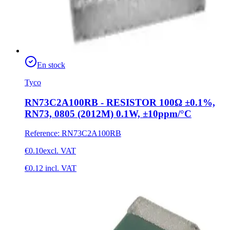
En stock
Tyco
RN73C2A100RB - RESISTOR 100Ω ±0.1%,
RN73, 0805 (2012M) 0.1W, ±10ppm/°C
Reference
:
RN73C2A100RB
€0.10
excl. VAT
€0.12
incl. VAT