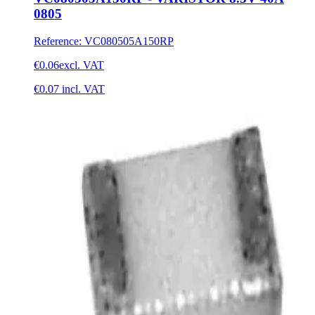
0805
Reference
:
VC080505A150RP
€0.06
excl. VAT
€0.07
incl. VAT