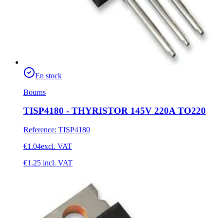
En stock
Bourns
TISP4180 - THYRISTOR 145V 220A TO220
Reference
:
TISP4180
€1.04
excl. VAT
€1.25
incl. VAT