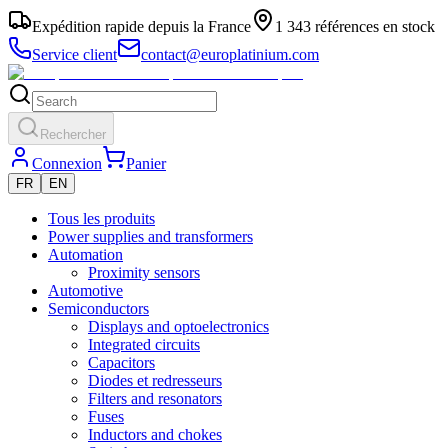
Expédition rapide depuis la France
1 343 références en stock
Service client
contact@europlatinium.com
Rechercher
Connexion
Panier
FR
EN
Tous les produits
Power supplies and transformers
Automation
Proximity sensors
Automotive
Semiconductors
Displays and optoelectronics
Integrated circuits
Capacitors
Diodes et redresseurs
Filters and resonators
Fuses
Inductors and chokes