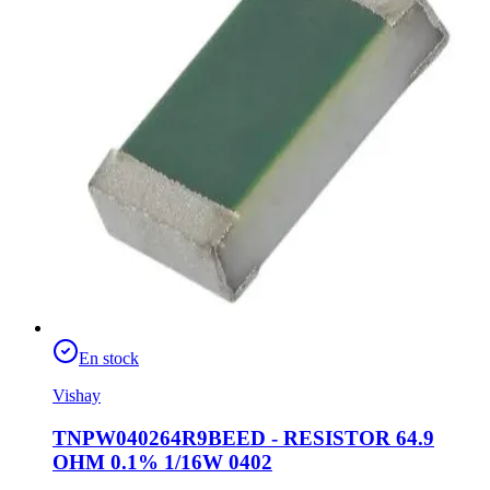
En stock
Vishay
TNPW040264R9BEED - RESISTOR 64.9
OHM 0.1% 1/16W 0402