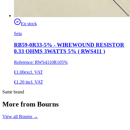
En stock
Seta
RB59-0R33-5% - WIREWOUND RESISTOR
0.33 OHMS 3WATTS 5% ( RWS411 )
Reference
:
RWS4110R105%
€1.00
excl. VAT
€1.20
incl. VAT
Same brand
More from Bourns
View all Bourns
→