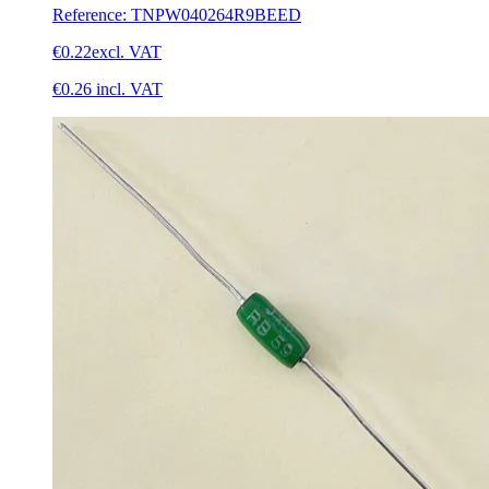
Reference
:
TNPW040264R9BEED
€0.22
excl. VAT
€0.26
incl. VAT