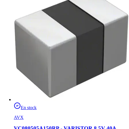
En stock
AVX
VC080505A150RP - VARISTOR 8.5V 40A