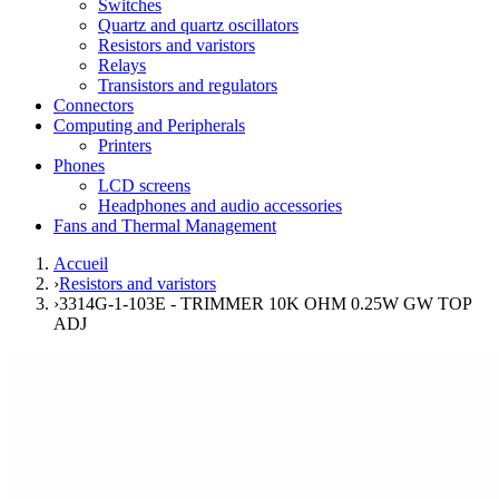
Switches
Quartz and quartz oscillators
Resistors and varistors
Relays
Transistors and regulators
Connectors
Computing and Peripherals
Printers
Phones
LCD screens
Headphones and audio accessories
Fans and Thermal Management
Accueil
›
Resistors and varistors
›
3314G-1-103E - TRIMMER 10K OHM 0.25W GW TOP
ADJ