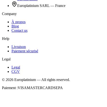
Europlatinium SARL — France
Company
À propos
Blog
Contact us
Help
Livraison
Paiement sécurisé
Legal
Legal
CGV
©
2026
Europlatinium
—
All rights reserved.
Paiement :
VISA
MASTERCARD
SEPA