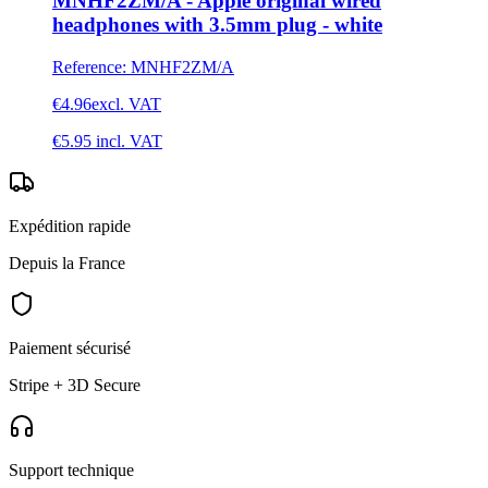
MNHF2ZM/A - Apple original wired
headphones with 3.5mm plug - white
Reference
:
MNHF2ZM/A
€4.96
excl. VAT
€5.95
incl. VAT
Expédition rapide
Depuis la France
Paiement sécurisé
Stripe + 3D Secure
Support technique