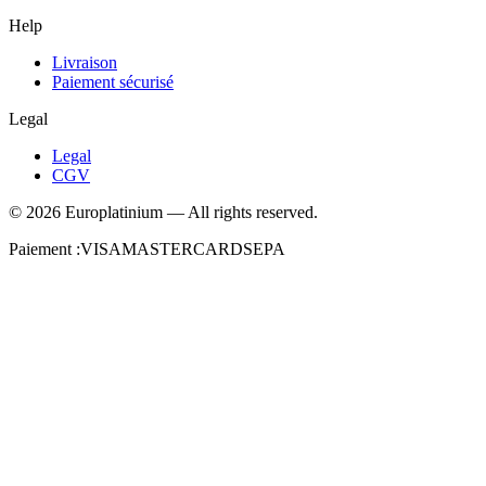
Help
Livraison
Paiement sécurisé
Legal
Legal
CGV
©
2026
Europlatinium
—
All rights reserved.
Paiement :
VISA
MASTERCARD
SEPA