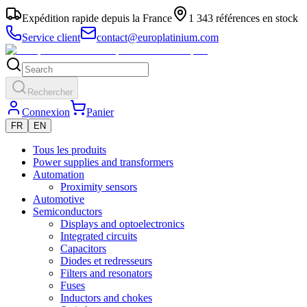
Expédition rapide depuis la France
1 343 références en stock
Service client
contact@europlatinium.com
Rechercher
Connexion
Panier
FR
EN
Tous les produits
Power supplies and transformers
Automation
Proximity sensors
Automotive
Semiconductors
Displays and optoelectronics
Integrated circuits
Capacitors
Diodes et redresseurs
Filters and resonators
Fuses
Inductors and chokes