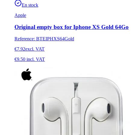
En stock
Apple
Original empty box for Iphone XS Gold 64Go
Reference
:
BTEIPHXS64Gold
€7.92
excl. VAT
€9.50
incl. VAT