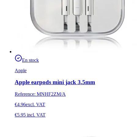
En stock
Apple
Apple earpods mini jack 3.5mm
Reference
:
MNHF2ZM/A
€4.96
excl. VAT
€5.95
incl. VAT