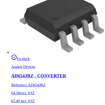
En stock
Analog Devices
AD654JRZ - CONVERTER
Reference
:
AD654JRZ
€4.50
excl. VAT
€5.40
incl. VAT