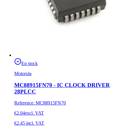
En stock
Motorola
MC88915FN70 - IC CLOCK DRIVER
28PLCC
Reference
:
MC88915FN70
€2.04
excl. VAT
€2.45
incl. VAT