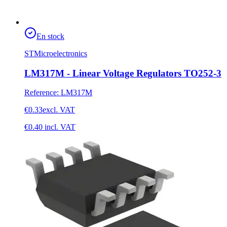
En stock
STMicroelectronics
LM317M - Linear Voltage Regulators TO252-3
Reference
:
LM317M
€0.33
excl. VAT
€0.40
incl. VAT