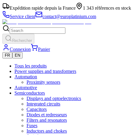
Expédition rapide depuis la France
1 343 références en stock
Service client
contact@europlatinium.com
Rechercher
Connexion
Panier
FR
EN
Tous les produits
Power supplies and transformers
Automation
Proximity sensors
Automotive
Semiconductors
Displays and optoelectronics
Integrated circuits
Capacitors
Diodes et redresseurs
Filters and resonators
Fuses
Inductors and chokes