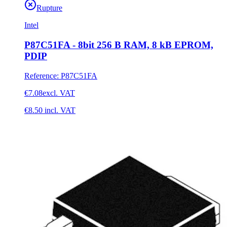
Rupture
Intel
P87C51FA - 8bit 256 B RAM, 8 kB EPROM,
PDIP
Reference
:
P87C51FA
€7.08
excl. VAT
€8.50
incl. VAT