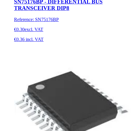
SN75176BP - DIFFERENTIAL BUS
TRANSCEIVER DIP8
Reference
:
SN75176BP
€0.30
excl. VAT
€0.36
incl. VAT