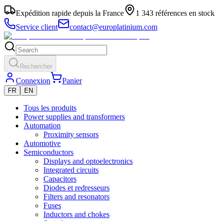
Expédition rapide depuis la France
1 343 références en stock
Service client
contact@europlatinium.com
Rechercher
Connexion
Panier
FR
EN
Tous les produits
Power supplies and transformers
Automation
Proximity sensors
Automotive
Semiconductors
Displays and optoelectronics
Integrated circuits
Capacitors
Diodes et redresseurs
Filters and resonators
Fuses
Inductors and chokes