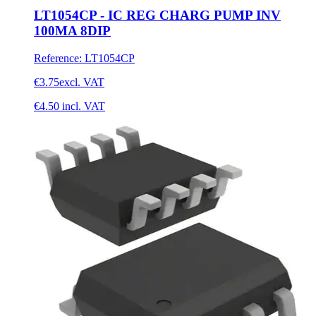
LT1054CP - IC REG CHARG PUMP INV
100MA 8DIP
Reference
:
LT1054CP
€3.75
excl. VAT
€4.50
incl. VAT