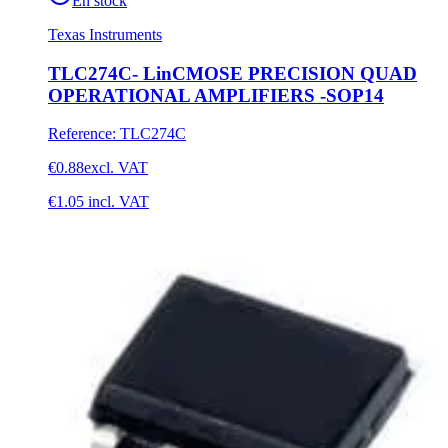
En stock
Texas Instruments
TLC274C- LinCMOSE PRECISION QUAD
OPERATIONAL AMPLIFIERS -SOP14
Reference
:
TLC274C
€0.88
excl. VAT
€1.05
incl. VAT