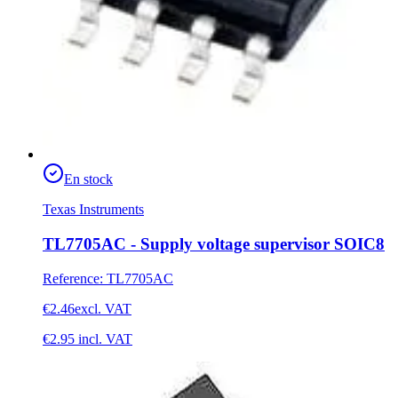
En stock
Texas Instruments
TL7705AC - Supply voltage supervisor SOIC8
Reference
:
TL7705AC
€2.46
excl. VAT
€2.95
incl. VAT