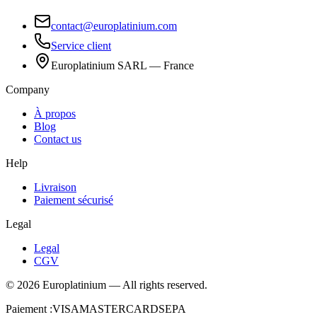
contact@europlatinium.com
Service client
Europlatinium SARL — France
Company
À propos
Blog
Contact us
Help
Livraison
Paiement sécurisé
Legal
Legal
CGV
©
2026
Europlatinium
—
All rights reserved.
Paiement :
VISA
MASTERCARD
SEPA