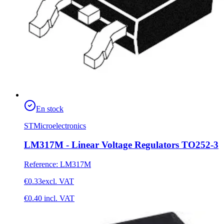
En stock
STMicroelectronics
LM317M - Linear Voltage Regulators TO252-3
Reference
:
LM317M
€0.33
excl. VAT
€0.40
incl. VAT