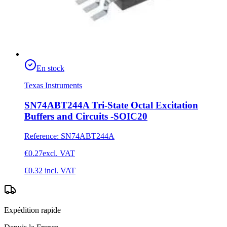
En stock
Texas Instruments
SN74ABT244A Tri-State Octal Excitation
Buffers and Circuits -SOIC20
Reference
:
SN74ABT244A
€0.27
excl. VAT
€0.32
incl. VAT
Expédition rapide